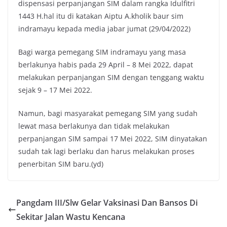
dispensasi perpanjangan SIM dalam rangka Idulfitri
e
t
t
y
1443 H.hal itu di katakan Aiptu A.kholik baur sim
b
t
s
L
indramayu kepada media jabar jumat (29/04/2022)
o
e
A
i
o
r
p
n
Bagi warga pemegang SIM indramayu yang masa
k
p
k
berlakunya habis pada 29 April – 8 Mei 2022, dapat
melakukan perpanjangan SIM dengan tenggang waktu
sejak 9 – 17 Mei 2022.
Namun, bagi masyarakat pemegang SIM yang sudah
lewat masa berlakunya dan tidak melakukan
perpanjangan SIM sampai 17 Mei 2022, SIM dinyatakan
sudah tak lagi berlaku dan harus melakukan proses
penerbitan SIM baru.(yd)
Pangdam III/Slw Gelar Vaksinasi Dan Bansos Di
Sekitar Jalan Wastu Kencana