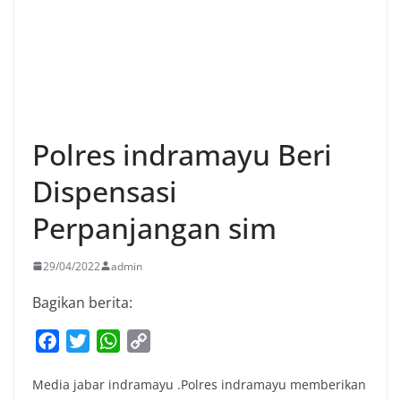
Polres indramayu Beri
Dispensasi
Perpanjangan sim
29/04/2022
admin
Bagikan berita:
F
T
W
C
a
w
h
o
Media jabar indramayu .Polres indramayu memberikan
c
i
a
p