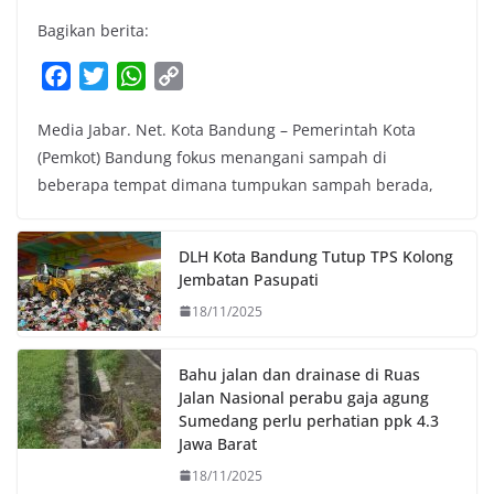
Bagikan berita:
F
T
W
C
a
w
h
o
Media Jabar. Net. Kota Bandung – Pemerintah Kota
c
i
a
p
(Pemkot) Bandung fokus menangani sampah di
e
t
t
y
beberapa tempat dimana tumpukan sampah berada,
b
t
s
L
o
e
A
i
o
r
p
n
DLH Kota Bandung Tutup TPS Kolong
k
p
k
Jembatan Pasupati
18/11/2025
Bahu jalan dan drainase di Ruas
Jalan Nasional perabu gaja agung
Sumedang perlu perhatian ppk 4.3
Jawa Barat
18/11/2025