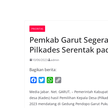
PRIORITAS
Pemkab Garut Segera 
Pilkades Serentak pa
10/06/2023
admin
Bagikan berita:
F
T
W
C
a
w
h
o
Media Jabar. Net. GARUT, – Pemerintah Kabupat
c
i
a
p
desa (Kades) hasil Pemilihan Kepala Desa (Pilka
e
t
t
y
2023 mendatang di Gedung Pendopo Garut Pukul
b
t
s
L