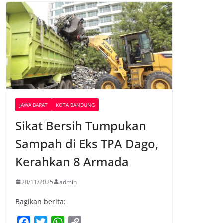
JAWA BARAT
KOTA BANDUNG
Sikat Bersih Tumpukan
Sampah di Eks TPA Dago,
Kerahkan 8 Armada
20/11/2025
admin
Bagikan berita:
F
T
W
C