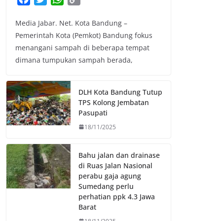
a
w
h
o
Media Jabar. Net. Kota Bandung –
c
i
a
p
Pemerintah Kota (Pemkot) Bandung fokus
e
t
t
y
menangani sampah di beberapa tempat
b
t
s
L
dimana tumpukan sampah berada,
o
e
A
i
o
r
p
n
k
p
k
DLH Kota Bandung Tutup
TPS Kolong Jembatan
Pasupati
18/11/2025
Bahu jalan dan drainase
di Ruas Jalan Nasional
perabu gaja agung
Sumedang perlu
perhatian ppk 4.3 Jawa
Barat