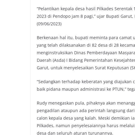
o
e
A
i
“Pelantikan kepala desa hasil Pilkades Serentak 
o
r
p
n
2023 di Pendopo jam 8 pagi,” ujar Bupati Garut,
k
p
k
(09/06/2023)
Berkenaan hal itu, bupati meminta para camat u
yang telah dilaksanakan di 82 desa di 28 kecama
menginstruksikan Dinas Pemberdayaan Masyarak
Daerah (Asda) I Bidang Pemerintahan Kesejahter
Garut, untuk menyelesaikan Surat Keputusan (S
“Sedangkan terhadap keberatan yang diajukan 
baik pidana maupun administrasi ke PTUN,” teg
Rudy menegaskan pula, pihaknya akan menanggu
pengadilan ataupun ada perintah langsung dari
calon kepala desa yang kalah. Meski demikian i
Pilkades, namun penyelesaiannya harus melalui
desa dan seluruh aturan turunannya.