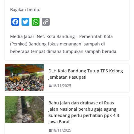
Bagikan berita:
F
T
W
C
a
w
h
o
Media Jabar. Net. Kota Bandung – Pemerintah Kota
c
i
a
p
(Pemkot) Bandung fokus menangani sampah di
e
t
t
y
beberapa tempat dimana tumpukan sampah berada,
b
t
s
L
o
e
A
i
o
r
p
n
DLH Kota Bandung Tutup TPS Kolong
k
p
k
Jembatan Pasupati
18/11/2025
Bahu jalan dan drainase di Ruas
Jalan Nasional perabu gaja agung
Sumedang perlu perhatian ppk 4.3
Jawa Barat
18/11/2025