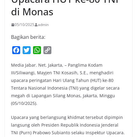
di Monas
05/10/2025
admin
Bagikan berita:
F
T
W
C
a
w
h
o
Media Jabar. Net. Jakarta, – Panglima Kodam
c
i
a
p
III/Siliwangi, Mayjen TNI Kosasih, S.E., menghadiri
e
t
t
y
upacara peringatan Hari Ulang Tahun (HUT) ke-80
b
t
s
L
Tentara Nasional Indonesia (TNI) yang digelar secara
o
e
A
i
megah di Lapangan Silang Monas, Jakarta, Minggu
o
r
p
n
(05/10/2025).
k
p
k
Upacara yang berlangsung khidmat tersebut dipimpin
langsung oleh Presiden Republik Indonesia Jenderal
TNI (Purn) Prabowo Subianto selaku Inspektur Upacara.