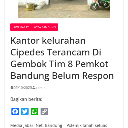
JAWA BARAT
KOTA BANDUNG
Kantor kelurahan
Cipedes Terancam Di
Gembok Tim 8 Pemkot
Bandung Belum Respon
05/10/2025
admin
Bagikan berita:
F
T
W
C
a
w
h
o
Media Jabar. Net. Bandung – Polemik tanah seluas
c
i
a
p