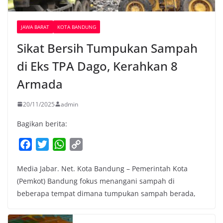
JAWA BARAT
KOTA BANDUNG
Sikat Bersih Tumpukan Sampah
di Eks TPA Dago, Kerahkan 8
Armada
20/11/2025
admin
Bagikan berita:
F
T
W
C
a
w
h
o
Media Jabar. Net. Kota Bandung – Pemerintah Kota
c
i
a
p
(Pemkot) Bandung fokus menangani sampah di
e
t
t
y
beberapa tempat dimana tumpukan sampah berada,
b
t
s
L
o
e
A
i
o
r
p
n