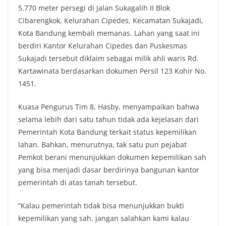
5.770 meter persegi di Jalan Sukagalih II Blok
e
t
t
y
Cibarengkok, Kelurahan Cipedes, Kecamatan Sukajadi,
b
t
s
L
Kota Bandung kembali memanas. Lahan yang saat ini
o
e
A
i
berdiri Kantor Kelurahan Cipedes dan Puskesmas
o
r
p
n
Sukajadi tersebut diklaim sebagai milik ahli waris Rd.
k
p
k
Kartawinata berdasarkan dokumen Persil 123 Kohir No.
1451.
Kuasa Pengurus Tim 8, Hasby, menyampaikan bahwa
selama lebih dari satu tahun tidak ada kejelasan dari
Pemerintah Kota Bandung terkait status kepemilikan
lahan. Bahkan, menurutnya, tak satu pun pejabat
Pemkot berani menunjukkan dokumen kepemilikan sah
yang bisa menjadi dasar berdirinya bangunan kantor
pemerintah di atas tanah tersebut.
“Kalau pemerintah tidak bisa menunjukkan bukti
kepemilikan yang sah, jangan salahkan kami kalau