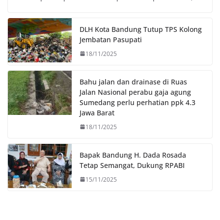
o
e
A
i
o
r
p
n
DLH Kota Bandung Tutup TPS Kolong
k
p
k
Jembatan Pasupati
18/11/2025
Bahu jalan dan drainase di Ruas
Jalan Nasional perabu gaja agung
Sumedang perlu perhatian ppk 4.3
Jawa Barat
18/11/2025
Bapak Bandung H. Dada Rosada
Tetap Semangat, Dukung RPABI
15/11/2025