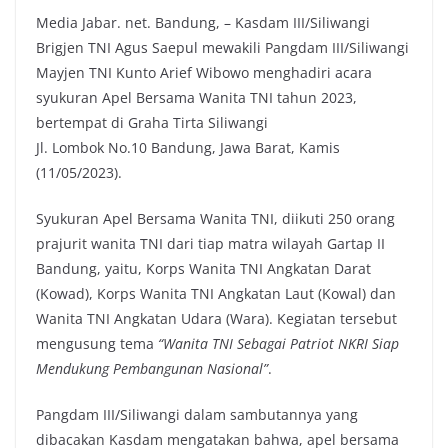
Media Jabar. net. Bandung, – Kasdam III/Siliwangi
c
i
a
p
Brigjen TNI Agus Saepul mewakili Pangdam III/Siliwangi
e
t
t
y
Mayjen TNI Kunto Arief Wibowo menghadiri acara
b
t
s
L
syukuran Apel Bersama Wanita TNI tahun 2023,
o
e
A
i
bertempat di Graha Tirta Siliwangi
o
r
p
n
Jl. Lombok No.10 Bandung, Jawa Barat, Kamis
k
p
k
(11/05/2023).
Syukuran Apel Bersama Wanita TNI, diikuti 250 orang
prajurit wanita TNI dari tiap matra wilayah Gartap II
Bandung, yaitu, Korps Wanita TNI Angkatan Darat
(Kowad), Korps Wanita TNI Angkatan Laut (Kowal) dan
Wanita TNI Angkatan Udara (Wara). Kegiatan tersebut
mengusung tema
“Wanita TNI Sebagai Patriot NKRI Siap
Mendukung Pembangunan Nasional”
.
Pangdam III/Siliwangi dalam sambutannya yang
dibacakan Kasdam mengatakan bahwa, apel bersama