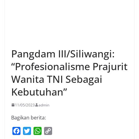
Pangdam III/Siliwangi:
“Profesionalisme Prajurit
Wanita TNI Sebagai
Kebutuhan”
11/05/2023
admin
Bagikan berita:
F
T
W
C
a
w
h
o