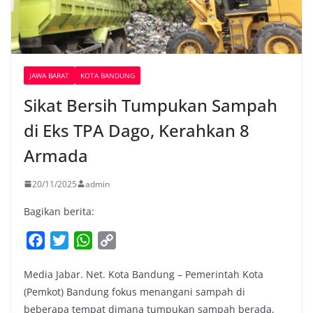
JAWA BARAT
KOTA BANDUNG
Sikat Bersih Tumpukan Sampah
di Eks TPA Dago, Kerahkan 8
Armada
20/11/2025
admin
Bagikan berita:
F
T
W
C
a
w
h
o
Media Jabar. Net. Kota Bandung – Pemerintah Kota
c
i
a
p
(Pemkot) Bandung fokus menangani sampah di
e
t
t
y
beberapa tempat dimana tumpukan sampah berada,
b
t
s
L