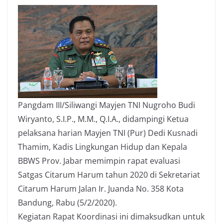
c
i
a
p
e
t
t
y
b
t
s
L
o
e
A
i
o
r
p
n
k
p
k
Pangdam III/Siliwangi Mayjen TNI Nugroho Budi
Wiryanto, S.I.P., M.M., Q.I.A., didampingi Ketua
pelaksana harian Mayjen TNI (Pur) Dedi Kusnadi
Thamim, Kadis Lingkungan Hidup dan Kepala
BBWS Prov. Jabar memimpin rapat evaluasi
Satgas Citarum Harum tahun 2020 di Sekretariat
Citarum Harum Jalan Ir. Juanda No. 358 Kota
Bandung, Rabu (5/2/2020).
Kegiatan Rapat Koordinasi ini dimaksudkan untuk