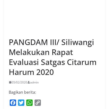
PANGDAM III/ Siliwangi
Melakukan Rapat
Evaluasi Satgas Citarum
Harum 2020
05/02/2020
admin
Bagikan berita:
F
T
W
C
a
w
h
o