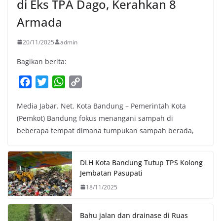
di Eks TPA Dago, Kerahkan 8
Armada
20/11/2025
admin
Bagikan berita:
F
T
W
C
a
w
h
o
Media Jabar. Net. Kota Bandung – Pemerintah Kota
c
i
a
p
(Pemkot) Bandung fokus menangani sampah di
e
t
t
y
beberapa tempat dimana tumpukan sampah berada,
b
t
s
L
o
e
A
i
o
r
p
n
DLH Kota Bandung Tutup TPS Kolong
k
p
k
Jembatan Pasupati
18/11/2025
Bahu jalan dan drainase di Ruas