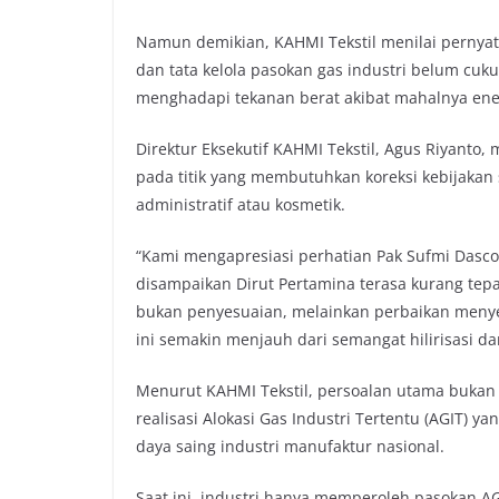
o
r
p
n
Namun demikian, KAHMI Tekstil menilai pernya
k
p
k
dan tata kelola pasokan gas industri belum cu
menghadapi tekanan berat akibat mahalnya ene
Direktur Eksekutif KAHMI Tekstil, Agus Riyanto,
pada titik yang membutuhkan koreksi kebijakan
administratif atau kosmetik.
“Kami mengapresiasi perhatian Pak Sufmi Dasco 
disampaikan Dirut Pertamina terasa kurang tepat
bukan penyesuaian, melainkan perbaikan menyelu
ini semakin menjauh dari semangat hilirisasi dan
Menurut KAHMI Tekstil, persoalan utama bukan 
realisasi Alokasi Gas Industri Tertentu (AGIT)
daya saing industri manufaktur nasional.
Saat ini, industri hanya memperoleh pasokan A