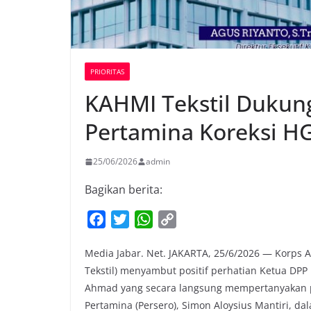
PRIORITAS
KAHMI Tekstil Dukun
Pertamina Koreksi H
25/06/2026
admin
Bagikan berita:
F
T
W
C
a
w
h
o
Media Jabar. Net. JAKARTA, 25/6/2026 — Korps
c
i
a
p
Tekstil) menyambut positif perhatian Ketua DPP 
e
t
t
y
Ahmad yang secara langsung mempertanyakan pe
b
t
s
L
Pertamina (Persero), Simon Aloysius Mantiri, d
o
e
A
i