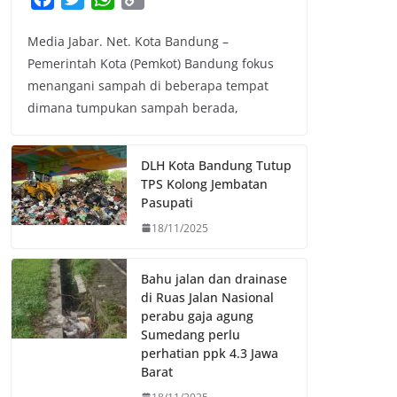
a
w
h
o
Media Jabar. Net. Kota Bandung –
c
i
a
p
Pemerintah Kota (Pemkot) Bandung fokus
e
t
t
y
menangani sampah di beberapa tempat
b
t
s
L
dimana tumpukan sampah berada,
o
e
A
i
o
r
p
n
k
p
k
DLH Kota Bandung Tutup
TPS Kolong Jembatan
Pasupati
18/11/2025
Bahu jalan dan drainase
di Ruas Jalan Nasional
perabu gaja agung
Sumedang perlu
perhatian ppk 4.3 Jawa
Barat