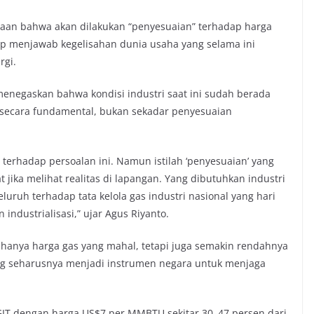
taan bahwa akan dilakukan “penyesuaian” terhadap harga
kup menjawab kegelisahan dunia usaha yang selama ini
rgi.
 menegaskan bahwa kondisi industri saat ini sudah berada
 secara fundamental, bukan sekadar penyesuaian
terhadap persoalan ini. Namun istilah ‘penyesuaian’ yang
 jika melihat realitas di lapangan. Yang dibutuhkan industri
ruh terhadap tata kelola gas industri nasional yang hari
 industrialisasi,” ujar Agus Riyanto.
hanya harga gas yang mahal, tetapi juga semakin rendahnya
 yang seharusnya menjadi instrumen negara untuk menjaga
GIT dengan harga US$7 per MMBTU sekitar 30–47 persen dari