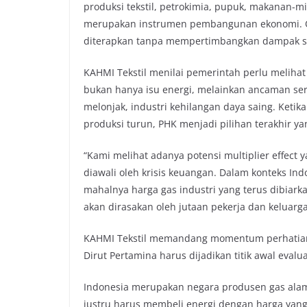
produksi tekstil, petrokimia, pupuk, makanan-m
merupakan instrumen pembangunan ekonomi. Ole
diterapkan tanpa mempertimbangkan dampak so
KAHMI Tekstil menilai pemerintah perlu melihat 
bukan hanya isu energi, melainkan ancaman seri
melonjak, industri kehilangan daya saing. Ketika
produksi turun, PHK menjadi pilihan terakhir y
“Kami melihat adanya potensi multiplier effect 
diawali oleh krisis keuangan. Dalam konteks Ind
mahalnya harga gas industri yang terus dibiark
akan dirasakan oleh jutaan pekerja dan keluarga
KAHMI Tekstil memandang momentum perhatian p
Dirut Pertamina harus dijadikan titik awal evalua
Indonesia merupakan negara produsen gas alam. 
justru harus membeli energi dengan harga yang