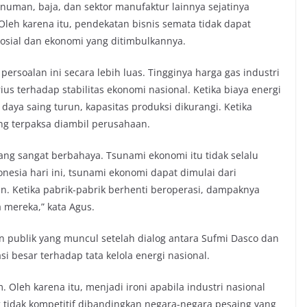
inuman, baja, dan sektor manufaktur lainnya sejatinya
h karena itu, pendekatan bisnis semata tidak dapat
sial dan ekonomi yang ditimbulkannya.
persoalan ini secara lebih luas. Tingginya harga gas industri
us terhadap stabilitas ekonomi nasional. Ketika biaya energi
 daya saing turun, kapasitas produksi dikurangi. Ketika
ang terpaksa diambil perusahaan.
yang sangat berbahaya. Tsunami ekonomi itu tidak selalu
onesia hari ini, tsunami ekonomi dapat dimulai dari
an. Ketika pabrik-pabrik berhenti beroperasi, dampaknya
 mereka,” kata Agus.
ublik yang muncul setelah dialog antara Sufmi Dasco dan
si besar terhadap tata kelola energi nasional.
Oleh karena itu, menjadi ironi apabila industri nasional
 tidak kompetitif dibandingkan negara-negara pesaing yang