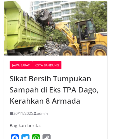
JAWA BARAT
KOTA BANDUNG
Sikat Bersih Tumpukan
Sampah di Eks TPA Dago,
Kerahkan 8 Armada
20/11/2025
admin
Bagikan berita:
F
T
W
C