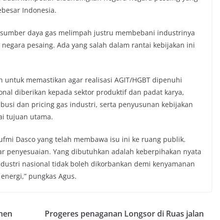
ebesar Indonesia.
i sumber daya gas melimpah justru membebani industrinya
negara pesaing. Ada yang salah dalam rantai kebijakan ini
h untuk memastikan agar realisasi AGIT/HGBT dipenuhi
sional diberikan kepada sektor produktif dan padat karya,
usi dan pricing gas industri, serta penyusunan kebijakan
ai tujuan utama.
fmi Dasco yang telah membawa isu ini ke ruang publik.
r penyesuaian. Yang dibutuhkan adalah keberpihakan nyata
ndustri nasional tidak boleh dikorbankan demi kenyamanan
 energi,” pungkas Agus.
anen
Progeres penaganan Longsor di Ruas jalan