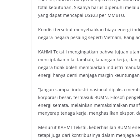
total kebutuhan. Sisanya harus dipenuhi melal
yang dapat mencapai US$23 per MMBTU.
Kondisi tersebut menyebabkan biaya energi ind
negara-negara pesaing seperti Vietnam, Banglad
KAHMI Tekstil mengingatkan bahwa tujuan utam
menciptakan nilai tambah, lapangan kerja, dan 
negara tidak boleh membiarkan industri manu
energi hanya demi menjaga margin keuntungan k
“Jangan sampai industri nasional dipaksa membe
korporasi besar, termasuk BUMN. Filosofi peng
energi semata, melainkan memaksimalkan manfaat
menyerap tenaga kerja, menghasilkan ekspor, d
Menurut KAHMI Tekstil, keberhasilan BUMN ener
tetapi juga dari kontribusinya dalam menjaga k