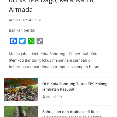
Armada
20/11/2025
admin
Bagikan berita:
F
T
W
C
a
w
h
o
Media Jabar. Net. Kota Bandung – Pemerintah Kota
c
i
a
p
(Pemkot) Bandung fokus menangani sampah di
e
t
t
y
beberapa tempat dimana tumpukan sampah berada,
b
t
s
L
o
e
A
i
o
r
p
n
DLH Kota Bandung Tutup TPS Kolong
k
p
k
Jembatan Pasupati
18/11/2025
Bahu jalan dan drainase di Ruas