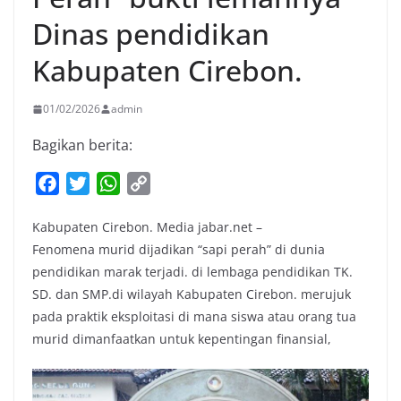
Dinas pendidikan
Kabupaten Cirebon.
01/02/2026
admin
Bagikan berita:
F
T
W
C
a
w
h
o
Kabupaten Cirebon. Media jabar.net –
c
i
a
p
Fenomena murid dijadikan “sapi perah” di dunia
e
t
t
y
pendidikan marak terjadi. di lembaga pendidikan TK.
b
t
s
L
SD. dan SMP.di wilayah Kabupaten Cirebon. merujuk
o
e
A
i
pada praktik eksploitasi di mana siswa atau orang tua
o
r
p
n
murid dimanfaatkan untuk kepentingan finansial,
k
p
k