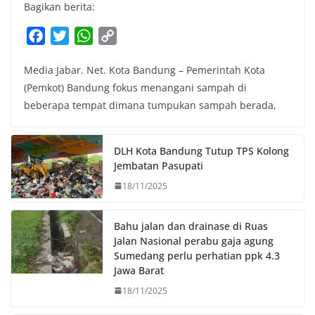
Bagikan berita:
F
T
W
C
a
w
h
o
Media Jabar. Net. Kota Bandung – Pemerintah Kota
c
i
a
p
(Pemkot) Bandung fokus menangani sampah di
e
t
t
y
beberapa tempat dimana tumpukan sampah berada,
b
t
s
L
o
e
A
i
o
r
p
n
DLH Kota Bandung Tutup TPS Kolong
k
p
k
Jembatan Pasupati
18/11/2025
Bahu jalan dan drainase di Ruas
Jalan Nasional perabu gaja agung
Sumedang perlu perhatian ppk 4.3
Jawa Barat
18/11/2025