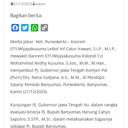
21/12/2023
admin
Bagikan berita:
F
T
W
C
a
w
h
o
Media Jabar. Net. Purwokerto – Kasrem
c
i
a
p
071/Wijayakusuma Letkol Inf Catur Irawan, S.I.P., M.I.P.,
e
t
t
y
mewakili Danrem 071/Wijayakusuma Kolonel Czi
b
t
s
L
Mohammad Andhy Kusuma, S.Sos., M.M., M.Han.,
o
e
A
i
menyambut PJ. Gubernur Jawa Tengah Komjen Pol
o
r
p
n
(Purn) Drs. Nana Sudjana, A.S., M.M., di Pendopo
k
p
k
Sipanji Pemkab Banyumas, Purwokerto, Banyumas.
Kamis (21/12/2023).
Kunjungan PJ. Gubernur Jawa Tengah itu, dalam rangka
evaluasi kinerja PJ. Bupati Banyumas Hanung Cahyo
Saputro, S.STP., M.Si., dalam melaksanakan tugasnya
sebagai Pj. Bupati Banyumas.