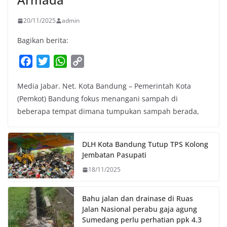
20/11/2025
admin
Bagikan berita:
F
T
W
C
a
w
h
o
Media Jabar. Net. Kota Bandung – Pemerintah Kota
c
i
a
p
(Pemkot) Bandung fokus menangani sampah di
e
t
t
y
beberapa tempat dimana tumpukan sampah berada,
b
t
s
L
o
e
A
i
o
r
p
n
DLH Kota Bandung Tutup TPS Kolong
k
p
k
Jembatan Pasupati
18/11/2025
Bahu jalan dan drainase di Ruas
Jalan Nasional perabu gaja agung
Sumedang perlu perhatian ppk 4.3