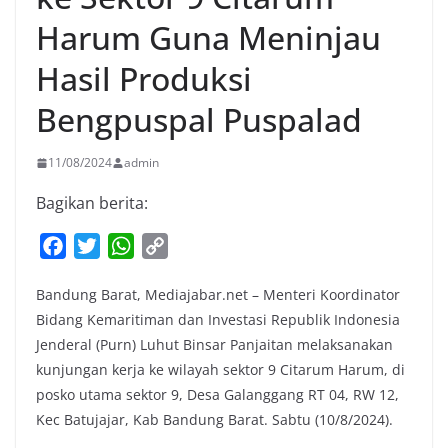
Harum Guna Meninjau
Hasil Produksi
Bengpuspal Puspalad
11/08/2024
admin
Bagikan berita:
F
T
W
C
a
w
h
o
Bandung Barat, Mediajabar.net – Menteri Koordinator
c
i
a
p
Bidang Kemaritiman dan Investasi Republik Indonesia
e
t
t
y
Jenderal (Purn) Luhut Binsar Panjaitan melaksanakan
b
t
s
L
kunjungan kerja ke wilayah sektor 9 Citarum Harum, di
o
e
A
i
posko utama sektor 9, Desa Galanggang RT 04, RW 12,
o
r
p
n
Kec Batujajar, Kab Bandung Barat. Sabtu (10/8/2024).
k
p
k