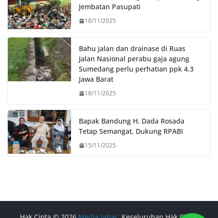
k
p
k
Jembatan Pasupati
18/11/2025
Bahu jalan dan drainase di Ruas
Jalan Nasional perabu gaja agung
Sumedang perlu perhatian ppk 4.3
Jawa Barat
18/11/2025
Bapak Bandung H. Dada Rosada
Tetap Semangat, Dukung RPABI
15/11/2025
Hak Cipta © 2026
Media Jabar
. Keseluruhan Hak Cipta.