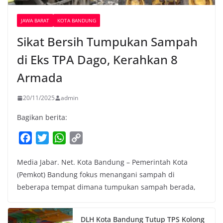
JAWA BARAT
KOTA BANDUNG
Sikat Bersih Tumpukan Sampah
di Eks TPA Dago, Kerahkan 8
Armada
20/11/2025
admin
Bagikan berita:
F
T
W
C
a
w
h
o
Media Jabar. Net. Kota Bandung – Pemerintah Kota
c
i
a
p
(Pemkot) Bandung fokus menangani sampah di
e
t
t
y
beberapa tempat dimana tumpukan sampah berada,
b
t
s
L
o
e
A
i
o
r
p
n
DLH Kota Bandung Tutup TPS Kolong