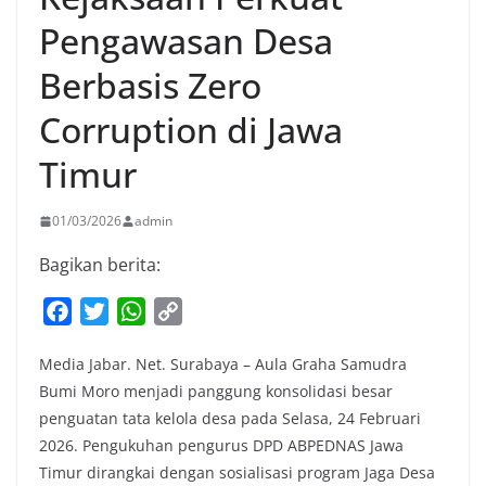
Pengawasan Desa
Berbasis Zero
Corruption di Jawa
Timur
01/03/2026
admin
Bagikan berita:
F
T
W
C
a
w
h
o
Media Jabar. Net. Surabaya – Aula Graha Samudra
c
i
a
p
Bumi Moro menjadi panggung konsolidasi besar
e
t
t
y
penguatan tata kelola desa pada Selasa, 24 Februari
b
t
s
L
2026. Pengukuhan pengurus DPD ABPEDNAS Jawa
o
e
A
i
Timur dirangkai dengan sosialisasi program Jaga Desa
o
r
p
n