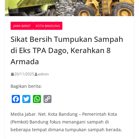
JAWA BARAT
KOTA BANDUNG
Sikat Bersih Tumpukan Sampah
di Eks TPA Dago, Kerahkan 8
Armada
20/11/2025
admin
Bagikan berita:
F
T
W
C
a
w
h
o
Media Jabar. Net. Kota Bandung – Pemerintah Kota
c
i
a
p
(Pemkot) Bandung fokus menangani sampah di
e
t
t
y
beberapa tempat dimana tumpukan sampah berada,
b
t
s
L