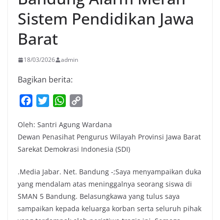
Sistem Pendidikan Jawa
Barat
18/03/2026
admin
Bagikan berita:
F
T
W
C
a
w
h
o
Oleh: Santri Agung Wardana
c
i
a
p
Dewan Penasihat Pengurus Wilayah Provinsi Jawa Barat
e
t
t
y
Sarekat Demokrasi Indonesia (SDI)
b
t
s
L
o
e
A
i
.Media Jabar. Net. Bandung -;Saya menyampaikan duka
o
r
p
n
yang mendalam atas meninggalnya seorang siswa di
k
p
k
SMAN 5 Bandung. Belasungkawa yang tulus saya
sampaikan kepada keluarga korban serta seluruh pihak