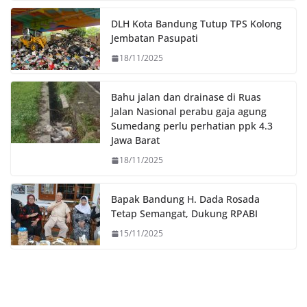
o
e
A
i
o
r
p
n
DLH Kota Bandung Tutup TPS Kolong
k
p
k
Jembatan Pasupati
18/11/2025
Bahu jalan dan drainase di Ruas
Jalan Nasional perabu gaja agung
Sumedang perlu perhatian ppk 4.3
Jawa Barat
18/11/2025
Bapak Bandung H. Dada Rosada
Tetap Semangat, Dukung RPABI
15/11/2025