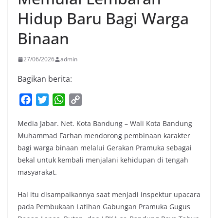
Hidup Baru Bagi Warga
Binaan
27/06/2026
admin
Bagikan berita:
F
T
W
C
a
w
h
o
Media Jabar. Net. Kota Bandung – Wali Kota Bandung
c
i
a
p
Muhammad Farhan mendorong pembinaan karakter
e
t
t
y
bagi warga binaan melalui Gerakan Pramuka sebagai
b
t
s
L
bekal untuk kembali menjalani kehidupan di tengah
o
e
A
i
masyarakat.
o
r
p
n
k
p
k
Hal itu disampaikannya saat menjadi inspektur upacara
pada Pembukaan Latihan Gabungan Pramuka Gugus