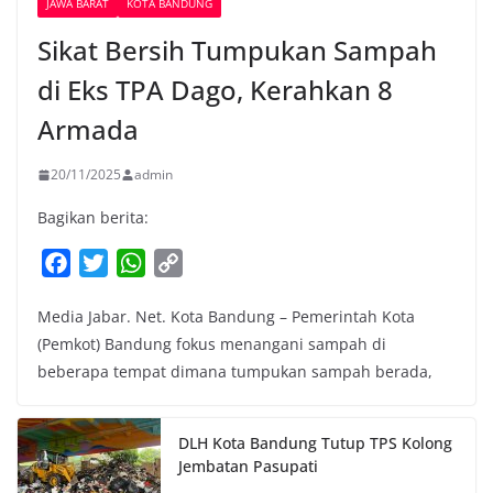
JAWA BARAT
KOTA BANDUNG
Sikat Bersih Tumpukan Sampah
di Eks TPA Dago, Kerahkan 8
Armada
20/11/2025
admin
Bagikan berita:
F
T
W
C
a
w
h
o
Media Jabar. Net. Kota Bandung – Pemerintah Kota
c
i
a
p
(Pemkot) Bandung fokus menangani sampah di
e
t
t
y
beberapa tempat dimana tumpukan sampah berada,
b
t
s
L
o
e
A
i
o
r
p
n
DLH Kota Bandung Tutup TPS Kolong
k
p
k
Jembatan Pasupati