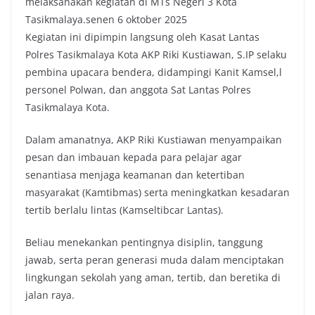
melaksanakan kegiatan di MTs Negeri 3 Kota
o
r
p
n
Tasikmalaya.senen 6 oktober 2025
k
p
k
Kegiatan ini dipimpin langsung oleh Kasat Lantas
Polres Tasikmalaya Kota AKP Riki Kustiawan, S.IP selaku
pembina upacara bendera, didampingi Kanit Kamsel,l
personel Polwan, dan anggota Sat Lantas Polres
Tasikmalaya Kota.
Dalam amanatnya, AKP Riki Kustiawan menyampaikan
pesan dan imbauan kepada para pelajar agar
senantiasa menjaga keamanan dan ketertiban
masyarakat (Kamtibmas) serta meningkatkan kesadaran
tertib berlalu lintas (Kamseltibcar Lantas).
Beliau menekankan pentingnya disiplin, tanggung
jawab, serta peran generasi muda dalam menciptakan
lingkungan sekolah yang aman, tertib, dan beretika di
jalan raya.