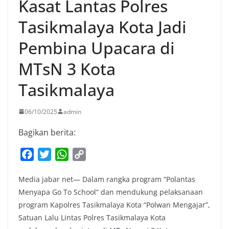
Kasat Lantas Polres
Tasikmalaya Kota Jadi
Pembina Upacara di
MTsN 3 Kota
Tasikmalaya
06/10/2025
admin
Bagikan berita:
F
T
W
C
a
w
h
o
Media jabar net— Dalam rangka program “Polantas
c
i
a
p
Menyapa Go To School” dan mendukung pelaksanaan
e
t
t
y
program Kapolres Tasikmalaya Kota “Polwan Mengajar”,
b
t
s
L
Satuan Lalu Lintas Polres Tasikmalaya Kota
o
e
A
i