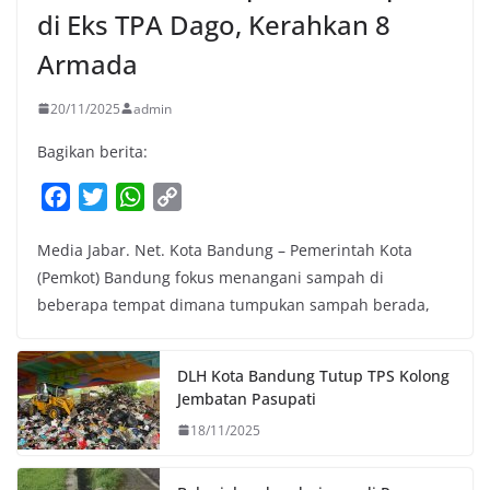
di Eks TPA Dago, Kerahkan 8
Armada
20/11/2025
admin
Bagikan berita:
F
T
W
C
a
w
h
o
Media Jabar. Net. Kota Bandung – Pemerintah Kota
c
i
a
p
(Pemkot) Bandung fokus menangani sampah di
e
t
t
y
beberapa tempat dimana tumpukan sampah berada,
b
t
s
L
o
e
A
i
o
r
p
n
DLH Kota Bandung Tutup TPS Kolong
k
p
k
Jembatan Pasupati
18/11/2025