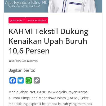
JAWA BARAT
KOTA BANDUNG
KAHMI Tekstil Dukung
Kenaikan Upah Buruh
10,6 Persen
06/10/2025
admin
Bagikan berita:
F
T
W
C
a
w
h
o
Media Jabar. Net. BANDUNG–Majelis Rayon Korps
c
i
a
p
Alumni Himpunan Mahasiswa Islam (KAHMI) Tekstil
e
t
t
y
mendukung aspirasi kelompok buruh yang meminta
b
t
s
L