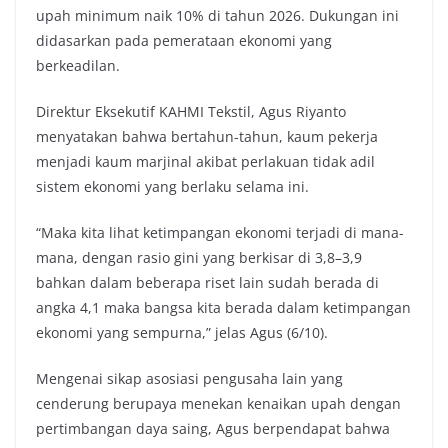
upah minimum naik 10% di tahun 2026. Dukungan ini
o
e
A
i
didasarkan pada pemerataan ekonomi yang
o
r
p
n
berkeadilan.
k
p
k
Direktur Eksekutif KAHMI Tekstil, Agus Riyanto
menyatakan bahwa bertahun-tahun, kaum pekerja
menjadi kaum marjinal akibat perlakuan tidak adil
sistem ekonomi yang berlaku selama ini.
“Maka kita lihat ketimpangan ekonomi terjadi di mana-
mana, dengan rasio gini yang berkisar di 3,8–3,9
bahkan dalam beberapa riset lain sudah berada di
angka 4,1 maka bangsa kita berada dalam ketimpangan
ekonomi yang sempurna,” jelas Agus (6/10).
Mengenai sikap asosiasi pengusaha lain yang
cenderung berupaya menekan kenaikan upah dengan
pertimbangan daya saing, Agus berpendapat bahwa