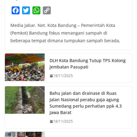
F
T
W
C
a
w
h
o
Media Jabar. Net. Kota Bandung – Pemerintah Kota
c
i
a
p
(Pemkot) Bandung fokus menangani sampah di
e
t
t
y
beberapa tempat dimana tumpukan sampah berada,
b
t
s
L
o
e
A
i
o
r
p
n
DLH Kota Bandung Tutup TPS Kolong
k
p
k
Jembatan Pasupati
18/11/2025
Bahu jalan dan drainase di Ruas
Jalan Nasional perabu gaja agung
Sumedang perlu perhatian ppk 4.3
Jawa Barat
18/11/2025