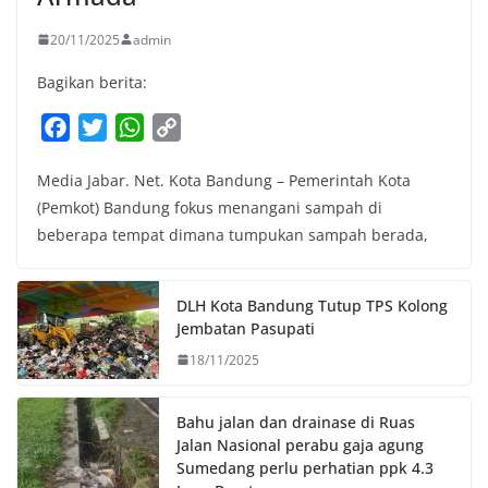
20/11/2025
admin
Bagikan berita:
F
T
W
C
a
w
h
o
Media Jabar. Net. Kota Bandung – Pemerintah Kota
c
i
a
p
(Pemkot) Bandung fokus menangani sampah di
e
t
t
y
beberapa tempat dimana tumpukan sampah berada,
b
t
s
L
o
e
A
i
o
r
p
n
DLH Kota Bandung Tutup TPS Kolong
k
p
k
Jembatan Pasupati
18/11/2025
Bahu jalan dan drainase di Ruas
Jalan Nasional perabu gaja agung
Sumedang perlu perhatian ppk 4.3