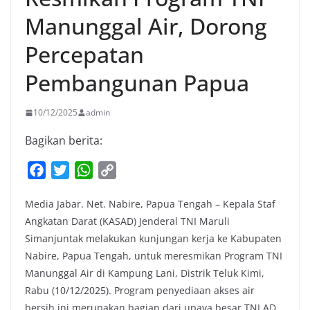
Manunggal Air, Dorong
Percepatan
Pembangunan Papua
10/12/2025
admin
Bagikan berita:
F
T
W
C
a
w
h
o
Media Jabar. Net. Nabire, Papua Tengah – Kepala Staf
c
i
a
p
Angkatan Darat (KASAD) Jenderal TNI Maruli
e
t
t
y
Simanjuntak melakukan kunjungan kerja ke Kabupaten
b
t
s
L
Nabire, Papua Tengah, untuk meresmikan Program TNI
o
e
A
i
Manunggal Air di Kampung Lani, Distrik Teluk Kimi,
o
r
p
n
Rabu (10/12/2025). Program penyediaan akses air
k
p
k
bersih ini merupakan bagian dari upaya besar TNI AD