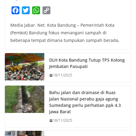
F
T
W
C
a
w
h
o
Media Jabar. Net. Kota Bandung – Pemerintah Kota
c
i
a
p
(Pemkot) Bandung fokus menangani sampah di
e
t
t
y
beberapa tempat dimana tumpukan sampah berada,
b
t
s
L
o
e
A
i
o
r
p
n
DLH Kota Bandung Tutup TPS Kolong
k
p
k
Jembatan Pasupati
18/11/2025
Bahu jalan dan drainase di Ruas
Jalan Nasional perabu gaja agung
Sumedang perlu perhatian ppk 4.3
Jawa Barat
18/11/2025