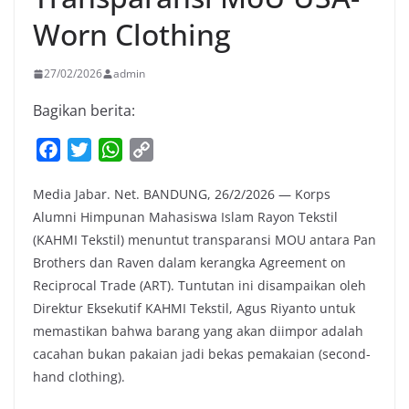
Worn Clothing
27/02/2026
admin
Bagikan berita:
F
T
W
C
a
w
h
o
Media Jabar. Net. BANDUNG, 26/2/2026 — Korps
c
i
a
p
Alumni Himpunan Mahasiswa Islam Rayon Tekstil
e
t
t
y
(KAHMI Tekstil) menuntut transparansi MOU antara Pan
b
t
s
L
Brothers dan Raven dalam kerangka Agreement on
o
e
A
i
Reciprocal Trade (ART). Tuntutan ini disampaikan oleh
o
r
p
n
Direktur Eksekutif KAHMI Tekstil, Agus Riyanto untuk
k
p
k
memastikan bahwa barang yang akan diimpor adalah
cacahan bukan pakaian jadi bekas pemakaian (second-
hand clothing).