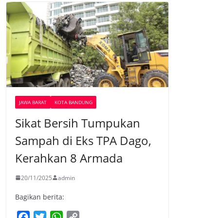
JAWA BARAT
KOTA BANDUNG
Sikat Bersih Tumpukan
Sampah di Eks TPA Dago,
Kerahkan 8 Armada
20/11/2025
admin
Bagikan berita:
F
T
W
C