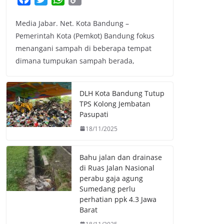
a
w
h
o
Media Jabar. Net. Kota Bandung –
c
i
a
p
Pemerintah Kota (Pemkot) Bandung fokus
e
t
t
y
menangani sampah di beberapa tempat
b
t
s
L
dimana tumpukan sampah berada,
o
e
A
i
o
r
p
n
k
p
k
DLH Kota Bandung Tutup
TPS Kolong Jembatan
Pasupati
18/11/2025
Bahu jalan dan drainase
di Ruas Jalan Nasional
perabu gaja agung
Sumedang perlu
perhatian ppk 4.3 Jawa
Barat