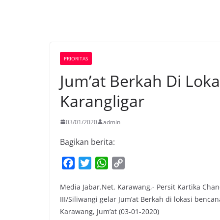
PRIORITAS
Jum’at Berkah Di Loka
Karangligar
03/01/2020
admin
Bagikan berita:
F
T
W
C
a
w
h
o
Media Jabar.Net. Karawang,- Persit Kartika Ch
c
i
a
p
III/Siliwangi gelar Jum’at Berkah di lokasi benc
e
t
t
y
Karawang, Jum’at (03-01-2020)
b
t
s
L