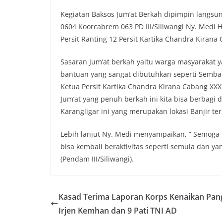
o
e
A
i
Kegiatan Baksos Jum’at Berkah dipimpin langsun
o
r
p
n
0604 Koorcabrem 063 PD III/Siliwangi Ny. Medi 
k
p
k
Persit Ranting 12 Persit Kartika Chandra Kirana
Sasaran Jum’at berkah yaitu warga masyarakat
bantuan yang sangat dibutuhkan seperti Semba
Ketua Persit Kartika Chandra Kirana Cabang XXX
Jum’at yang penuh berkah ini kita bisa berbagi
Karangligar ini yang merupakan lokasi Banjir te
Lebih lanjut Ny. Medi menyampaikan, ” Semoga 
bisa kembali beraktivitas seperti semula dan ya
(Pendam III/Siliwangi).
Kasad Terima Laporan Korps Kenaikan Pan
Irjen Kemhan dan 9 Pati TNI AD