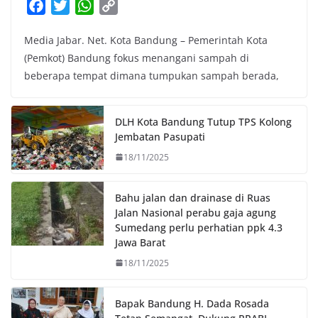
F
T
W
C
a
w
h
o
Media Jabar. Net. Kota Bandung – Pemerintah Kota
c
i
a
p
(Pemkot) Bandung fokus menangani sampah di
e
t
t
y
beberapa tempat dimana tumpukan sampah berada,
b
t
s
L
o
e
A
i
o
r
p
n
DLH Kota Bandung Tutup TPS Kolong
k
p
k
Jembatan Pasupati
18/11/2025
Bahu jalan dan drainase di Ruas
Jalan Nasional perabu gaja agung
Sumedang perlu perhatian ppk 4.3
Jawa Barat
18/11/2025
Bapak Bandung H. Dada Rosada