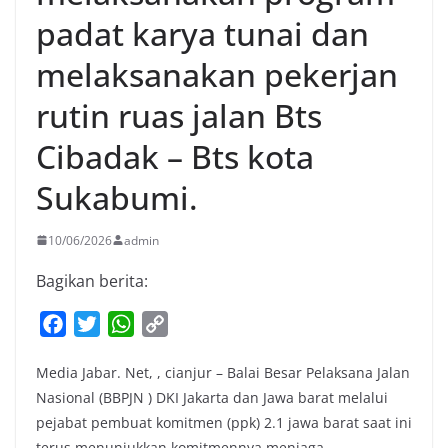
padat karya tunai dan
melaksanakan pekerjan
rutin ruas jalan Bts
Cibadak – Bts kota
Sukabumi.
10/06/2026
admin
Bagikan berita:
F
T
W
C
a
w
h
o
Media Jabar. Net, , cianjur – Balai Besar Pelaksana Jalan
c
i
a
p
Nasional (BBPJN ) DKI Jakarta dan Jawa barat melalui
e
t
t
y
pejabat pembuat komitmen (ppk) 2.1 jawa barat saat ini
b
t
s
L
terus menunjukkan komitmennya menjaga