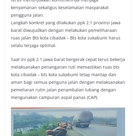
o
e
A
i
kenyamanan sekaligus keselamatan masyarakat
o
r
p
n
pengguna jalan.
k
p
k
Langkah konkret yang dilakukan ppk 2.1 provinsi jawa
barat diwujudkan dengan melakukan pemeliharaan
ruas jalan Bts kota cibadak – Bts kota sukabumi harus
selalu terjaga optimal.
Saat ini ppk 2.1 jawa barat bergerak cepat terus bekerja
melaksanakan penanganan ruti memastikan ruas bts
kota cibadak – bts kota sukabumi tetap mantap dan
aman bagi semua penguna jalan dengan melaksanakan
pemeliaran rutin jalan penambalan lubang dengan
mengunakan campuran aspal panas (CAP).