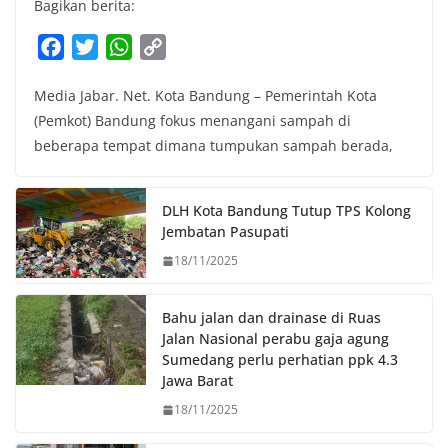
Bagikan berita:
F
T
W
C
a
w
h
o
Media Jabar. Net. Kota Bandung – Pemerintah Kota
c
i
a
p
(Pemkot) Bandung fokus menangani sampah di
e
t
t
y
beberapa tempat dimana tumpukan sampah berada,
b
t
s
L
o
e
A
i
o
r
p
n
DLH Kota Bandung Tutup TPS Kolong
k
p
k
Jembatan Pasupati
18/11/2025
Bahu jalan dan drainase di Ruas
Jalan Nasional perabu gaja agung
Sumedang perlu perhatian ppk 4.3
Jawa Barat
18/11/2025