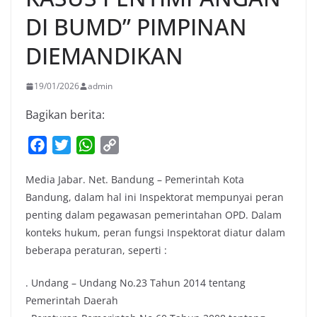
DI BUMD” PIMPINAN
DIEMANDIKAN
19/01/2026
admin
Bagikan berita:
F
T
W
C
a
w
h
o
Media Jabar. Net. Bandung – Pemerintah Kota
c
i
a
p
Bandung, dalam hal ini Inspektorat mempunyai peran
e
t
t
y
penting dalam pegawasan pemerintahan OPD. Dalam
b
t
s
L
konteks hukum, peran fungsi Inspektorat diatur dalam
o
e
A
i
beberapa peraturan, seperti :
o
r
p
n
k
p
k
. Undang – Undang No.23 Tahun 2014 tentang
Pemerintah Daerah