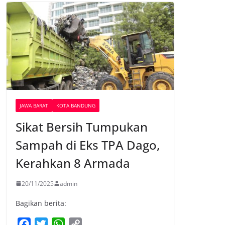
JAWA BARAT
KOTA BANDUNG
Sikat Bersih Tumpukan
Sampah di Eks TPA Dago,
Kerahkan 8 Armada
20/11/2025
admin
Bagikan berita:
F
T
W
C