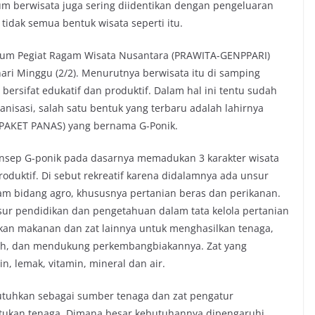
umum berwisata juga sering diidentikan dengan pengeluaran
idak semua bentuk wisata seperti itu.
Umum Pegiat Ragam Wisata Nusantara (PRAWITA-GENPPARI)
ari Minggu (2/2). Menurutnya berwisata itu di samping
i bersifat edukatif dan produktif. Dalam hal ini tentu sudah
anisasi, salah satu bentuk yang terbaru adalah lahirnya
(PAKET PANAS) yang bernama G-Ponik.
sep G-ponik pada dasarnya memadukan 3 karakter wisata
produktif. Di sebut rekreatif karena didalamnya ada unsur
m bidang agro, khususnya pertanian beras dan perikanan.
sur pendidikan dan pengetahuan dalam tata kelola pertanian
ukan makanan dan zat lainnya untuk menghasilkan tenaga,
uh, dan mendukung perkembangbiakannya. Zat yang
n, lemak, vitamin, mineral dan air.
utuhkan sebagai sumber tenaga dan zat pengatur
ukan tenaga. Dimana besar kebutuhannya dipengaruhi