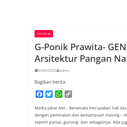
PRIORITAS
G-Ponik Prawita- GEN
Arsitektur Pangan Na
03/02/2020
admin
Bagikan berita:
F
T
W
C
a
w
h
o
Media Jabar.Net.- Berwisata merupakan hak da
c
i
a
p
dengan peminatan dan kemampuan masing – ma
e
t
t
y
seperti pantai, gunung, dan sebagainya. Ada ju
b
t
s
L