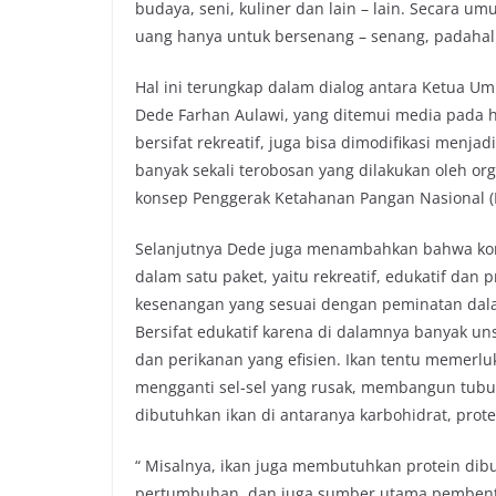
budaya, seni, kuliner dan lain – lain. Secara 
o
e
A
i
uang hanya untuk bersenang – senang, padahal t
o
r
p
n
k
p
k
Hal ini terungkap dalam dialog antara Ketua 
Dede Farhan Aulawi, yang ditemui media pada h
bersifat rekreatif, juga bisa dimodifikasi menjad
banyak sekali terobosan yang dilakukan oleh org
konsep Penggerak Ketahanan Pangan Nasional 
Selanjutnya Dede juga menambahkan bahwa kon
dalam satu paket, yaitu rekreatif, edukatif dan 
kesenangan yang sesuai dengan peminatan dala
Bersifat edukatif karena di dalamnya banyak un
dan perikanan yang efisien. Ikan tentu memerl
mengganti sel-sel yang rusak, membangun tub
dibutuhkan ikan di antaranya karbohidrat, protei
“ Misalnya, ikan juga membutuhkan protein dib
pertumbuhan, dan juga sumber utama pembent