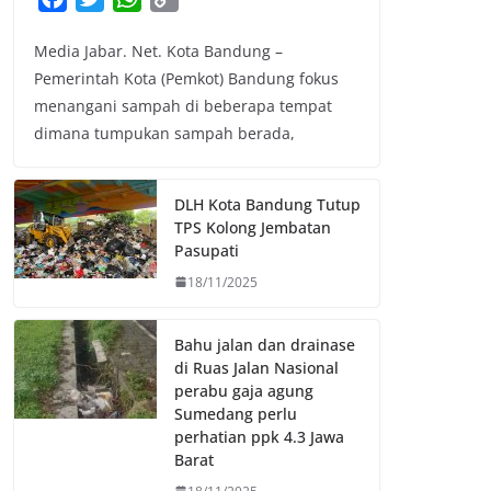
a
w
h
o
Media Jabar. Net. Kota Bandung –
c
i
a
p
Pemerintah Kota (Pemkot) Bandung fokus
e
t
t
y
menangani sampah di beberapa tempat
b
t
s
L
dimana tumpukan sampah berada,
o
e
A
i
o
r
p
n
k
p
k
DLH Kota Bandung Tutup
TPS Kolong Jembatan
Pasupati
18/11/2025
Bahu jalan dan drainase
di Ruas Jalan Nasional
perabu gaja agung
Sumedang perlu
perhatian ppk 4.3 Jawa
Barat