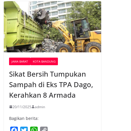
JAWA BARAT
KOTA BANDUNG
Sikat Bersih Tumpukan
Sampah di Eks TPA Dago,
Kerahkan 8 Armada
20/11/2025
admin
Bagikan berita:
F
T
W
C