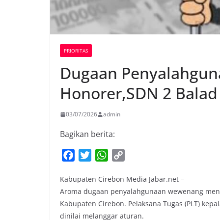
PRIORITAS
Dugaan Penyalahgun
Honorer,SDN 2 Balad
03/07/2026
admin
Bagikan berita:
F
T
W
C
a
w
h
o
Kabupaten Cirebon Media Jabar.net –
c
i
a
p
Aroma dugaan penyalahgunaan wewenang mencu
e
t
t
y
Kabupaten Cirebon. Pelaksana Tugas (PLT) kepal
b
t
s
L
dinilai melanggar aturan.
o
e
A
i