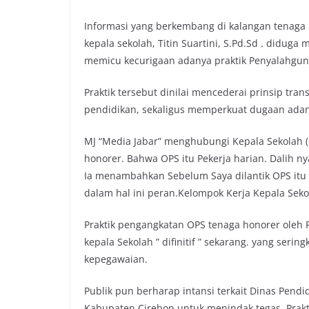
o
r
p
n
Informasi yang berkembang di kalangan tenaga
k
p
k
kepala sekolah, Titin Suartini, S.Pd.Sd . didug
memicu kecurigaan adanya praktik Penyalahgu
Praktik tersebut dinilai mencederai prinsip tra
pendidikan, sekaligus memperkuat dugaan ada
MJ “Media Jabar” menghubungi Kepala Sekolah (d
honorer. Bahwa OPS itu Pekerja harian. Dalih ny
Ia menambahkan Sebelum Saya dilantik OPS itu 
dalam hal ini peran.Kelompok Kerja Kepala Sek
Praktik pengangkatan OPS tenaga honorer oleh P
kepala Sekolah ” difinitif ” sekarang. yang seri
kepegawaian.
Publik pun berharap intansi terkait Dinas Pendi
Kabupaten Cirebon untuk menindak tegas. Pra