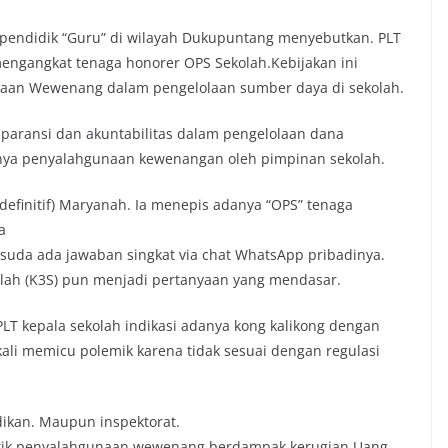
 pendidik “Guru” di wilayah Dukupuntang menyebutkan. PLT
a mengangkat tenaga honorer OPS Sekolah.Kebijakan ini
naan Wewenang dalam pengelolaan sumber daya di sekolah.
nsparansi dan akuntabilitas dalam pengelolaan dana
nya penyalahgunaan kewenangan oleh pimpinan sekolah.
efinitif) Maryanah. Ia menepis adanya “OPS” tenaga
a
suda ada jawaban singkat via chat WhatsApp pribadinya.
olah (K3S) pun menjadi pertanyaan yang mendasar.
LT kepala sekolah indikasi adanya kong kalikong dengan
ngkali memicu polemik karena tidak sesuai dengan regulasi
dikan. Maupun inspektorat.
ktik penyalahgunaan wewenang berdampak kerugian Uang