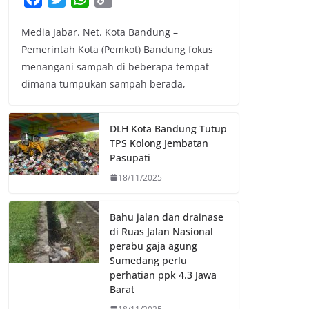
a
w
h
o
Media Jabar. Net. Kota Bandung –
c
i
a
p
Pemerintah Kota (Pemkot) Bandung fokus
e
t
t
y
menangani sampah di beberapa tempat
b
t
s
L
dimana tumpukan sampah berada,
o
e
A
i
o
r
p
n
k
p
k
DLH Kota Bandung Tutup
TPS Kolong Jembatan
Pasupati
18/11/2025
Bahu jalan dan drainase
di Ruas Jalan Nasional
perabu gaja agung
Sumedang perlu
perhatian ppk 4.3 Jawa
Barat