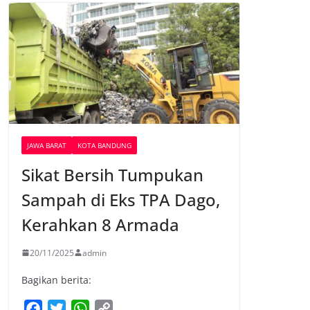
JAWA BARAT
KOTA BANDUNG
Sikat Bersih Tumpukan
Sampah di Eks TPA Dago,
Kerahkan 8 Armada
20/11/2025
admin
Bagikan berita:
F
T
W
C