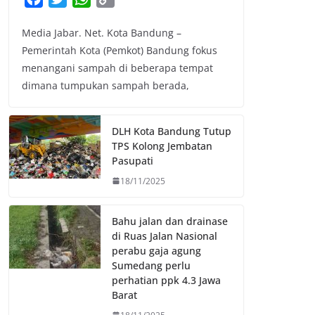
a
w
h
o
Media Jabar. Net. Kota Bandung –
c
i
a
p
Pemerintah Kota (Pemkot) Bandung fokus
e
t
t
y
menangani sampah di beberapa tempat
b
t
s
L
dimana tumpukan sampah berada,
o
e
A
i
o
r
p
n
k
p
k
DLH Kota Bandung Tutup
TPS Kolong Jembatan
Pasupati
18/11/2025
Bahu jalan dan drainase
di Ruas Jalan Nasional
perabu gaja agung
Sumedang perlu
perhatian ppk 4.3 Jawa
Barat