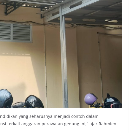
ndidikan yang seharusnya menjadi contoh dalam
i terkait anggaran perawatan gedung ini,” ujar Rahmien.