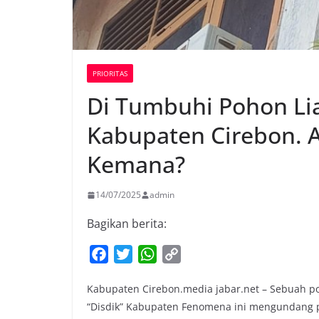
PRIORITAS
Di Tumbuhi Pohon Li
Kabupaten Cirebon. 
Kemana?
14/07/2025
admin
Bagikan berita:
F
T
W
C
a
w
h
o
Kabupaten Cirebon.media jabar.net – Sebuah po
c
i
a
p
“Disdik” Kabupaten Fenomena ini mengundang pe
e
t
t
y