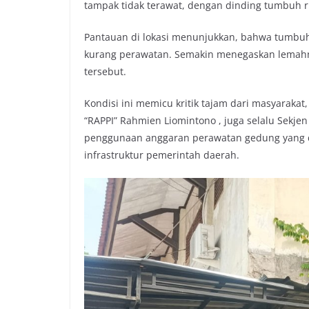
tampak tidak terawat, dengan dinding tumbuh 
b
t
s
L
o
e
A
i
Pantauan di lokasi menunjukkan, bahwa tumbuh
o
r
p
n
kurang perawatan. Semakin menegaskan lemahny
k
p
k
tersebut.
Kondisi ini memicu kritik tajam dari masyarakat
“RAPPI” Rahmien Liomintono , juga selalu Sekj
penggunaan anggaran perawatan gedung yang di
infrastruktur pemerintah daerah.