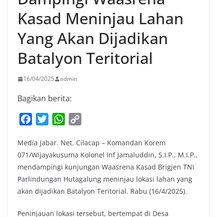
Kasad Meninjau Lahan
Yang Akan Dijadikan
Batalyon Teritorial
16/04/2025
admin
Bagikan berita:
F
T
W
C
a
w
h
o
Media Jabar. Net. Cilacap – Komandan Korem
c
i
a
p
071/Wijayakusuma Kolonel Inf Jamaluddin, S.I.P., M.I.P.,
e
t
t
y
mendampingi kunjungan Waasrena Kasad Brigjen TNI
b
t
s
L
Parlindungan Hutagalung meninjau lokasi lahan yang
o
e
A
i
akan dijadikan Batalyon Teritorial. Rabu (16/4/2025).
o
r
p
n
k
p
k
Peninjauan lokasi tersebut, bertempat di Desa