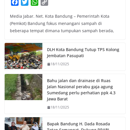
F
T
W
C
a
w
h
o
Media Jabar. Net. Kota Bandung – Pemerintah Kota
c
i
a
p
(Pemkot) Bandung fokus menangani sampah di
e
t
t
y
beberapa tempat dimana tumpukan sampah berada,
b
t
s
L
o
e
A
i
o
r
p
n
DLH Kota Bandung Tutup TPS Kolong
k
p
k
Jembatan Pasupati
18/11/2025
Bahu jalan dan drainase di Ruas
Jalan Nasional perabu gaja agung
Sumedang perlu perhatian ppk 4.3
Jawa Barat
18/11/2025
Bapak Bandung H. Dada Rosada
Tetap Semangat, Dukung RPABI