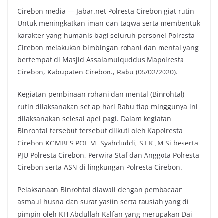
Cirebon media — Jabar.net Polresta Cirebon giat rutin
c
i
a
p
Untuk meningkatkan iman dan taqwa serta membentuk
e
t
t
y
karakter yang humanis bagi seluruh personel Polresta
b
t
s
L
Cirebon melakukan bimbingan rohani dan mental yang
o
e
A
i
bertempat di Masjid Assalamulquddus Mapolresta
o
r
p
n
Cirebon, Kabupaten Cirebon., Rabu (05/02/2020).
k
p
k
Kegiatan pembinaan rohani dan mental (Binrohtal)
rutin dilaksanakan setiap hari Rabu tiap minggunya ini
dilaksanakan selesai apel pagi. Dalam kegiatan
Binrohtal tersebut tersebut diikuti oleh Kapolresta
Cirebon KOMBES POL M. Syahduddi, S.I.K.,M.Si beserta
PJU Polresta Cirebon, Perwira Staf dan Anggota Polresta
Cirebon serta ASN di lingkungan Polresta Cirebon.
Pelaksanaan Binrohtal diawali dengan pembacaan
asmaul husna dan surat yasiin serta tausiah yang di
pimpin oleh KH Abdullah Kalfan yang merupakan Dai