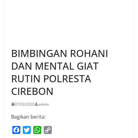
BIMBINGAN ROHANI
DAN MENTAL GIAT
RUTIN POLRESTA
CIREBON
07/02/2020
admin
Bagikan berita:
F
T
W
C
a
w
h
o