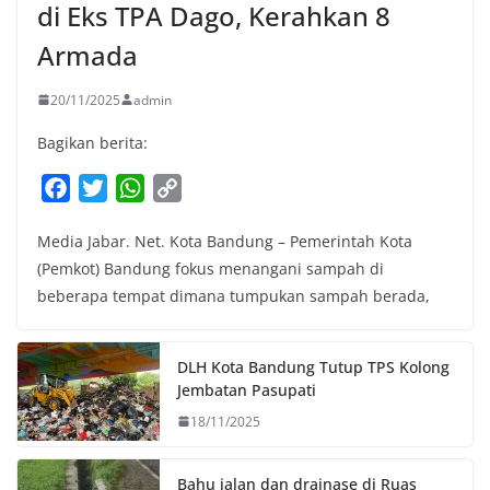
di Eks TPA Dago, Kerahkan 8
Armada
20/11/2025
admin
Bagikan berita:
F
T
W
C
a
w
h
o
Media Jabar. Net. Kota Bandung – Pemerintah Kota
c
i
a
p
(Pemkot) Bandung fokus menangani sampah di
e
t
t
y
beberapa tempat dimana tumpukan sampah berada,
b
t
s
L
o
e
A
i
o
r
p
n
DLH Kota Bandung Tutup TPS Kolong
k
p
k
Jembatan Pasupati
18/11/2025
Bahu jalan dan drainase di Ruas