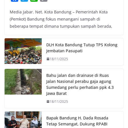
a
w
h
o
Media Jabar. Net. Kota Bandung – Pemerintah Kota
c
i
a
p
(Pemkot) Bandung fokus menangani sampah di
e
t
t
y
beberapa tempat dimana tumpukan sampah berada,
b
t
s
L
o
e
A
i
o
r
p
n
DLH Kota Bandung Tutup TPS Kolong
k
p
k
Jembatan Pasupati
18/11/2025
Bahu jalan dan drainase di Ruas
Jalan Nasional perabu gaja agung
Sumedang perlu perhatian ppk 4.3
Jawa Barat
18/11/2025
Bapak Bandung H. Dada Rosada
Tetap Semangat, Dukung RPABI