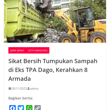
JAWA BARAT
KOTA BANDUNG
Sikat Bersih Tumpukan Sampah
di Eks TPA Dago, Kerahkan 8
Armada
20/11/2025
admin
Bagikan berita:
F
T
W
C