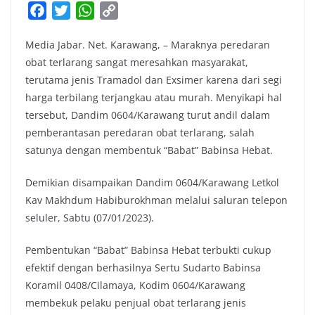
F
T
W
C
a
w
h
o
Media Jabar. Net. Karawang, – Maraknya peredaran
c
i
a
p
obat terlarang sangat meresahkan masyarakat,
e
t
t
y
terutama jenis Tramadol dan Exsimer karena dari segi
b
t
s
L
harga terbilang terjangkau atau murah. Menyikapi hal
o
e
A
i
tersebut, Dandim 0604/Karawang turut andil dalam
o
r
p
n
pemberantasan peredaran obat terlarang, salah
k
p
k
satunya dengan membentuk “Babat” Babinsa Hebat.
Demikian disampaikan Dandim 0604/Karawang Letkol
Kav Makhdum Habiburokhman melalui saluran telepon
seluler, Sabtu (07/01/2023).
Pembentukan “Babat” Babinsa Hebat terbukti cukup
efektif dengan berhasilnya Sertu Sudarto Babinsa
Koramil 0408/Cilamaya, Kodim 0604/Karawang
membekuk pelaku penjual obat terlarang jenis