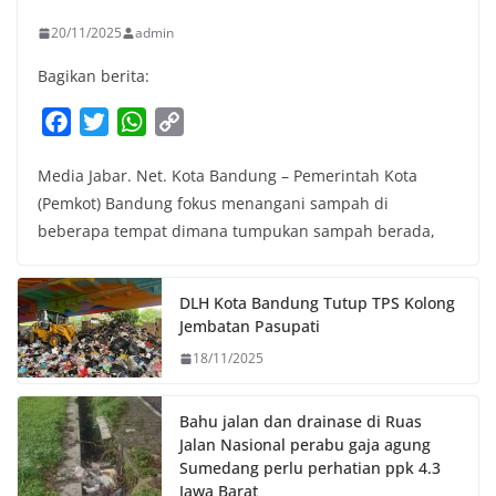
20/11/2025
admin
Bagikan berita:
F
T
W
C
a
w
h
o
Media Jabar. Net. Kota Bandung – Pemerintah Kota
c
i
a
p
(Pemkot) Bandung fokus menangani sampah di
e
t
t
y
beberapa tempat dimana tumpukan sampah berada,
b
t
s
L
o
e
A
i
o
r
p
n
DLH Kota Bandung Tutup TPS Kolong
k
p
k
Jembatan Pasupati
18/11/2025
Bahu jalan dan drainase di Ruas
Jalan Nasional perabu gaja agung
Sumedang perlu perhatian ppk 4.3
Jawa Barat