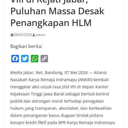
Puluhan Massa Desak
Penangkapan HLM
08/05/2026
admin
Bagikan berita:
F
T
W
C
a
w
h
o
Media Jabar. Net. Bandung, 07 Mei 2026 — Aliansi
c
i
a
p
Nasabah Karya Remaja Indramayu (ANKRI) kembali
e
t
t
y
menggelar aksi unjuk rasa jilid VIII di depan Kantor
b
t
s
L
Kejaksaan Tinggi Jawa Barat sebagai bentuk kontrol
o
e
A
i
publik dan dorongan moral terhadap penegakan
o
r
p
n
hukum yang transparan, akuntabel, dan berkeadilan
k
p
k
dalam penanganan kasus dugaan tindak pidana
korupsi kredit fiktif pada BPR Karya Remaja Indramayu