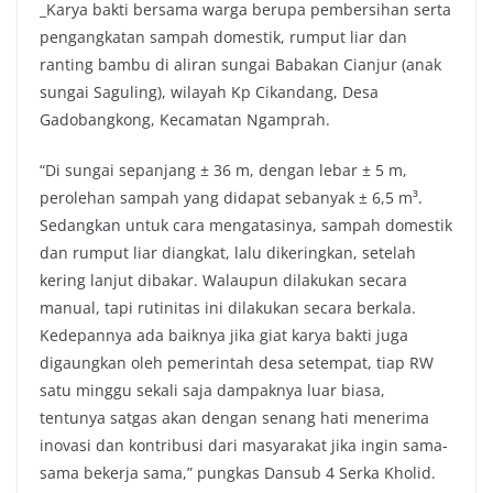
_Karya bakti bersama warga berupa pembersihan serta
k
p
k
pengangkatan sampah domestik, rumput liar dan
ranting bambu di aliran sungai Babakan Cianjur (anak
sungai Saguling), wilayah Kp Cikandang, Desa
Gadobangkong, Kecamatan Ngamprah.
“Di sungai sepanjang ± 36 m, dengan lebar ± 5 m,
perolehan sampah yang didapat sebanyak ± 6,5 m³.
Sedangkan untuk cara mengatasinya, sampah domestik
dan rumput liar diangkat, lalu dikeringkan, setelah
kering lanjut dibakar. Walaupun dilakukan secara
manual, tapi rutinitas ini dilakukan secara berkala.
Kedepannya ada baiknya jika giat karya bakti juga
digaungkan oleh pemerintah desa setempat, tiap RW
satu minggu sekali saja dampaknya luar biasa,
tentunya satgas akan dengan senang hati menerima
inovasi dan kontribusi dari masyarakat jika ingin sama-
sama bekerja sama,” pungkas Dansub 4 Serka Kholid.