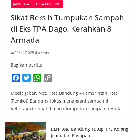
JAWA BARAT
KOTA BANDUNG
Sikat Bersih Tumpukan Sampah
di Eks TPA Dago, Kerahkan 8
Armada
20/11/2025
admin
Bagikan berita:
F
T
W
C
a
w
h
o
Media Jabar. Net. Kota Bandung – Pemerintah Kota
c
i
a
p
(Pemkot) Bandung fokus menangani sampah di
e
t
t
y
beberapa tempat dimana tumpukan sampah berada,
b
t
s
L
o
e
A
i
o
r
p
n
DLH Kota Bandung Tutup TPS Kolong
k
p
k
Jembatan Pasupati