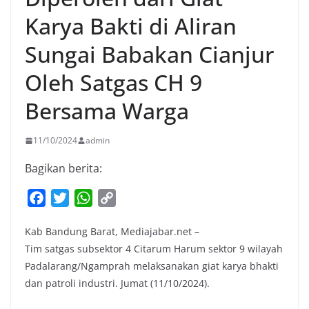
Karya Bakti di Aliran
Sungai Babakan Cianjur
Oleh Satgas CH 9
Bersama Warga
11/10/2024
admin
Bagikan berita:
F
T
W
C
a
w
h
o
Kab Bandung Barat, Mediajabar.net –
c
i
a
p
Tim satgas subsektor 4 Citarum Harum sektor 9 wilayah
e
t
t
y
Padalarang/Ngamprah melaksanakan giat karya bhakti
b
t
s
L
dan patroli industri. Jumat (11/10/2024).
o
e
A
i
o
r
p
n