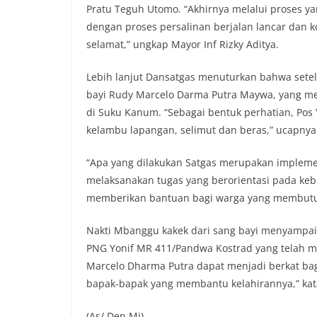
Pratu Teguh Utomo. “Akhirnya melalui proses yan
dengan proses persalinan berjalan lancar dan k
selamat,” ungkap Mayor Inf Rizky Aditya.
Lebih lanjut Dansatgas menuturkan bahwa sete
bayi Rudy Marcelo Darma Putra Maywa, yang m
di Suku Kanum. “Sebagai bentuk perhatian, Pos
kelambu lapangan, selimut dan beras,” ucapnya
“Apa yang dilakukan Satgas merupakan implemen
melaksanakan tugas yang berorientasi pada keb
memberikan bantuan bagi warga yang membutuh
Nakti Mbanggu kakek dari sang bayi menyampai
PNG Yonif MR 411/Pandwa Kostrad yang telah m
Marcelo Dharma Putra dapat menjadi berkat bagi
bapak-bapak yang membantu kelahirannya,” kat
(As/ Den.Mj)