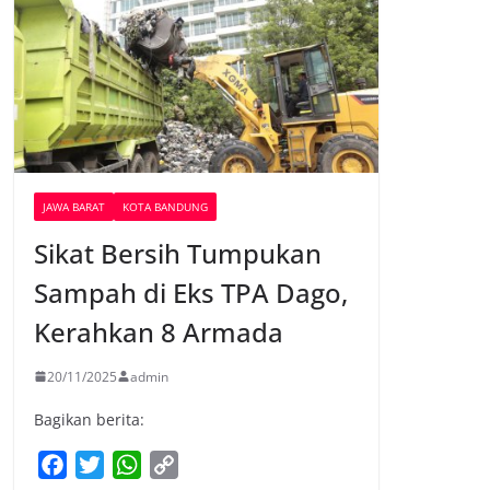
JAWA BARAT
KOTA BANDUNG
Sikat Bersih Tumpukan
Sampah di Eks TPA Dago,
Kerahkan 8 Armada
20/11/2025
admin
Bagikan berita:
F
T
W
C