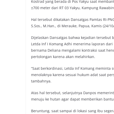
Kostrad yang berada di Pos Yakyu saat membant
o
e
A
i
±700 meter dari RT 03 Yakyu, Kampung Rawabiru,
o
r
p
n
k
p
k
Hal tersebut dikatakan Dansatgas Pamtas RI-PN
S.Sos., M.Han., di Merauke, Papua, Kamis (24/10
Dijelaskan Dansatgas bahwa kejadian tersebut 
Letda Inf I Komang Adhi menerima laporan da
bernama Deliana mengalami kontraksi saat he
pertolongan karena akan melahirkan.
“Saat berkordinasi, Letda Inf Komang meminta s
menolaknya karena sesuai hukum adat saat pers
tambahnya.
Atas hal tersebut, selanjutnya Danpos memerint
menuju ke hutan agar dapat memberikan bantua
Beruntung, saat sampai di lokasi sang Ibu sege