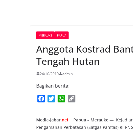
MERAUKE
PAPUA
Anggota Kostrad Bant
Tengah Hutan
24/10/2019
admin
Bagikan berita:
F
T
W
C
a
w
h
o
c
i
a
p
Media-jabar.
net
| Papua – Merauke —
Kejadian
e
t
t
y
Pengamanan Perbatasan (Satgas Pamtas) RI-PNG 
b
t
s
L