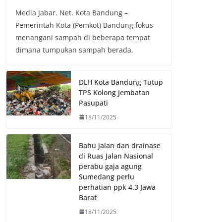
a
w
h
o
Media Jabar. Net. Kota Bandung –
c
i
a
p
Pemerintah Kota (Pemkot) Bandung fokus
e
t
t
y
menangani sampah di beberapa tempat
b
t
s
L
dimana tumpukan sampah berada,
o
e
A
i
o
r
p
n
k
p
k
DLH Kota Bandung Tutup
TPS Kolong Jembatan
Pasupati
18/11/2025
Bahu jalan dan drainase
di Ruas Jalan Nasional
perabu gaja agung
Sumedang perlu
perhatian ppk 4.3 Jawa
Barat
18/11/2025