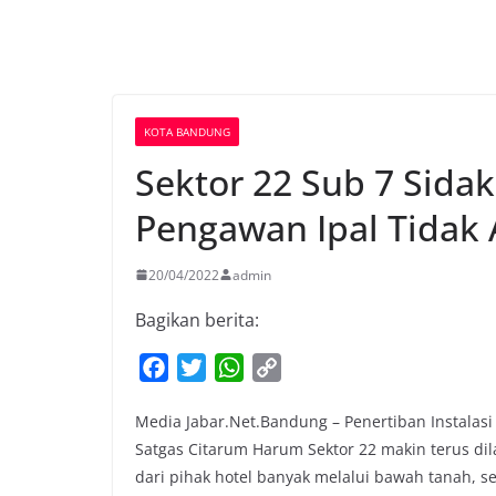
KOTA BANDUNG
Sektor 22 Sub 7 Sida
Pengawan Ipal Tidak 
20/04/2022
admin
Bagikan berita:
F
T
W
C
a
w
h
o
Media Jabar.Net.Bandung – Penertiban Instalasi
c
i
a
p
Satgas Citarum Harum Sektor 22 makin terus di
e
t
t
y
dari pihak hotel banyak melalui bawah tanah, se
b
t
s
L