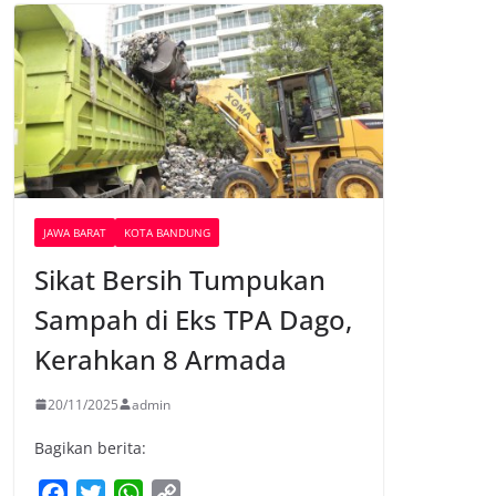
JAWA BARAT
KOTA BANDUNG
Sikat Bersih Tumpukan
Sampah di Eks TPA Dago,
Kerahkan 8 Armada
20/11/2025
admin
Bagikan berita:
F
T
W
C