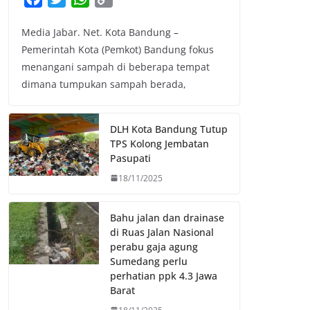
a
w
h
o
Media Jabar. Net. Kota Bandung –
c
i
a
p
Pemerintah Kota (Pemkot) Bandung fokus
e
t
t
y
menangani sampah di beberapa tempat
b
t
s
L
dimana tumpukan sampah berada,
o
e
A
i
o
r
p
n
k
p
k
DLH Kota Bandung Tutup
TPS Kolong Jembatan
Pasupati
18/11/2025
Bahu jalan dan drainase
di Ruas Jalan Nasional
perabu gaja agung
Sumedang perlu
perhatian ppk 4.3 Jawa
Barat