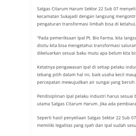
o
e
A
i
Satgas Citarum Harum Sektor 22 Sub 07 menyelia 
o
r
p
n
kecamatan Sukajadi dengan langsung mengontro
k
p
k
pengaturan transformasi limbah bisa di ketahui,
“Pada pemeriksaan Ipal Pt. Bio Farma, kita lan
disitu kita bisa mengetahui transformasi salur
dikeluarkan sesuai baku mutu apa belum kita bis
Ketatnya pengawasan Ipal di setiap pelaku indus
tebang pilih dalam hal ini, baik usaha kecil ma
percepatan mewujudkan air sungai yang bersih
Pendisiplinan Ipal pelaku industri harus sesuai
utama Satgas Citarum Harum. Jika ada pembiara
Seperti hasil penyeliaan Satgas Sektor 22 Sub 
memiliki legalitas yang syah dan Ipal sudah ses