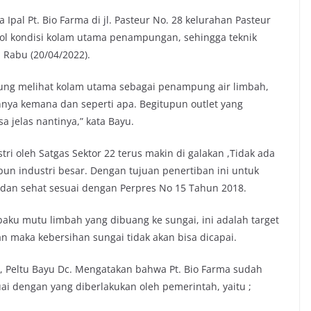
Ipal Pt. Bio Farma di jl. Pasteur No. 28 kelurahan Pasteur
l kondisi kolam utama penampungan, sehingga teknik
 Rabu (20/04/2022).
gsung melihat kolam utama sebagai penampung air limbah,
annya kemana dan seperti apa. Begitupun outlet yang
a jelas nantinya,” kata Bayu.
tri oleh Satgas Sektor 22 terus makin di galakan ,Tidak ada
upun industri besar. Dengan tujuan penertiban ini untuk
 dan sehat sesuai dengan Perpres No 15 Tahun 2018.
 baku mutu limbah yang dibuang ke sungai, ini adalah target
n maka kebersihan sungai tidak akan bisa dicapai.
07, Peltu Bayu Dc. Mengatakan bahwa Pt. Bio Farma sudah
uai dengan yang diberlakukan oleh pemerintah, yaitu ;