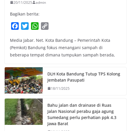
20/11/2025
admin
Bagikan berita:
F
T
W
C
a
w
h
o
Media Jabar. Net. Kota Bandung – Pemerintah Kota
c
i
a
p
(Pemkot) Bandung fokus menangani sampah di
e
t
t
y
beberapa tempat dimana tumpukan sampah berada,
b
t
s
L
o
e
A
i
o
r
p
n
DLH Kota Bandung Tutup TPS Kolong
k
p
k
Jembatan Pasupati
18/11/2025
Bahu jalan dan drainase di Ruas
Jalan Nasional perabu gaja agung
Sumedang perlu perhatian ppk 4.3
Jawa Barat