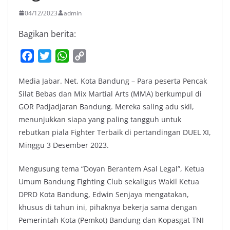
04/12/2023
admin
Bagikan berita:
F
T
W
C
a
w
h
o
Media Jabar. Net. Kota Bandung – Para peserta Pencak
c
i
a
p
Silat Bebas dan Mix Martial Arts (MMA) berkumpul di
e
t
t
y
GOR Padjadjaran Bandung. Mereka saling adu skil,
b
t
s
L
menunjukkan siapa yang paling tangguh untuk
o
e
A
i
rebutkan piala Fighter Terbaik di pertandingan DUEL XI,
o
r
p
n
Minggu 3 Desember 2023.
k
p
k
Mengusung tema “Doyan Berantem Asal Legal”, Ketua
Umum Bandung Fighting Club sekaligus Wakil Ketua
DPRD Kota Bandung, Edwin Senjaya mengatakan,
khusus di tahun ini, pihaknya bekerja sama dengan
Pemerintah Kota (Pemkot) Bandung dan Kopasgat TNI