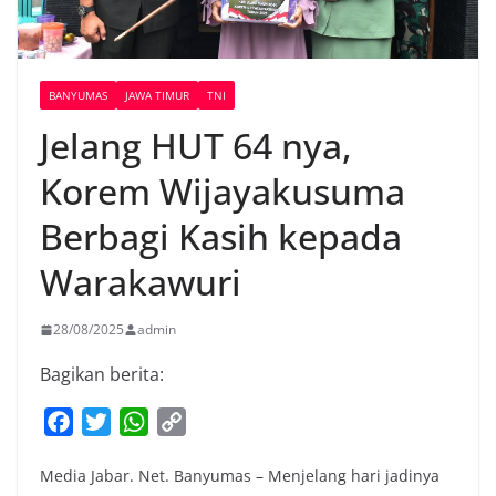
BANYUMAS
JAWA TIMUR
TNI
Jelang HUT 64 nya,
Korem Wijayakusuma
Berbagi Kasih kepada
Warakawuri
28/08/2025
admin
Bagikan berita:
F
T
W
C
a
w
h
o
Media Jabar. Net. Banyumas – Menjelang hari jadinya
c
i
a
p