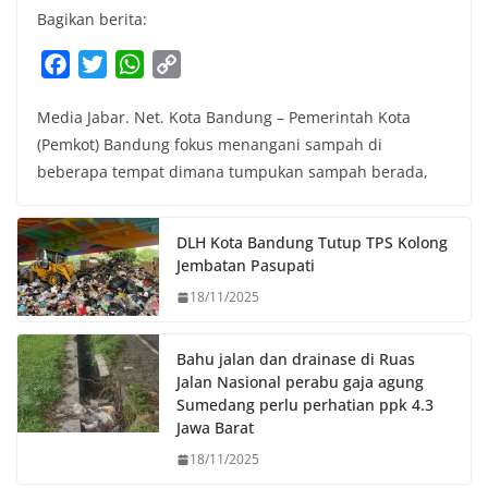
Bagikan berita:
F
T
W
C
a
w
h
o
Media Jabar. Net. Kota Bandung – Pemerintah Kota
c
i
a
p
(Pemkot) Bandung fokus menangani sampah di
e
t
t
y
beberapa tempat dimana tumpukan sampah berada,
b
t
s
L
o
e
A
i
o
r
p
n
DLH Kota Bandung Tutup TPS Kolong
k
p
k
Jembatan Pasupati
18/11/2025
Bahu jalan dan drainase di Ruas
Jalan Nasional perabu gaja agung
Sumedang perlu perhatian ppk 4.3
Jawa Barat
18/11/2025