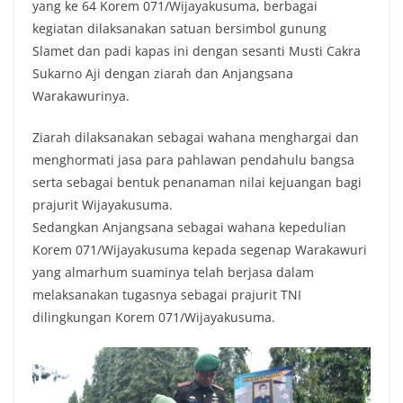
yang ke 64 Korem 071/Wijayakusuma, berbagai
e
t
t
y
kegiatan dilaksanakan satuan bersimbol gunung
b
t
s
L
Slamet dan padi kapas ini dengan sesanti Musti Cakra
o
e
A
i
Sukarno Aji dengan ziarah dan Anjangsana
o
r
p
n
Warakawurinya.
k
p
k
Ziarah dilaksanakan sebagai wahana menghargai dan
menghormati jasa para pahlawan pendahulu bangsa
serta sebagai bentuk penanaman nilai kejuangan bagi
prajurit Wijayakusuma.
Sedangkan Anjangsana sebagai wahana kepedulian
Korem 071/Wijayakusuma kepada segenap Warakawuri
yang almarhum suaminya telah berjasa dalam
melaksanakan tugasnya sebagai prajurit TNI
dilingkungan Korem 071/Wijayakusuma.