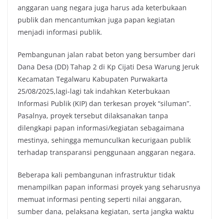
anggaran uang negara juga harus ada keterbukaan
o
e
A
i
publik dan mencantumkan juga papan kegiatan
o
r
p
n
menjadi informasi publik.
k
p
k
‎Pembangunan jalan rabat beton yang bersumber dari
Dana Desa (DD) Tahap 2 di Kp Cijati Desa Warung Jeruk
Kecamatan Tegalwaru Kabupaten Purwakarta
25/08/2025,lagi-lagi tak indahkan Keterbukaan
Informasi Publik (KIP) dan terkesan proyek “siluman”.
Pasalnya, proyek tersebut dilaksanakan tanpa
dilengkapi papan informasi/kegiatan sebagaimana
mestinya, sehingga memunculkan kecurigaan publik
terhadap transparansi penggunaan anggaran negara.‎‎
Beberapa kali pembangunan infrastruktur tidak
menampilkan papan informasi proyek yang seharusnya
memuat informasi penting seperti nilai anggaran,
sumber dana, pelaksana kegiatan, serta jangka waktu