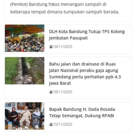
(Pemkot) Bandung fokus menangani sampah di
e
t
t
y
beberapa tempat dimana tumpukan sampah berada,
b
t
s
L
o
e
A
i
o
r
p
n
DLH Kota Bandung Tutup TPS Kolong
k
p
k
Jembatan Pasupati
18/11/2025
Bahu jalan dan drainase di Ruas
Jalan Nasional perabu gaja agung
Sumedang perlu perhatian ppk 4.3
Jawa Barat
18/11/2025
Bapak Bandung H. Dada Rosada
Tetap Semangat, Dukung RPABI
15/11/2025