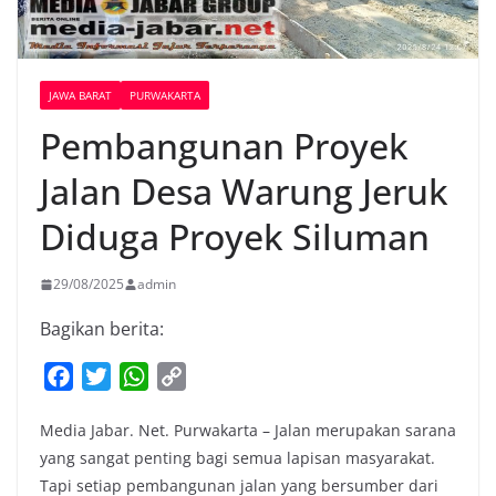
JAWA BARAT
PURWAKARTA
Pembangunan Proyek
Jalan Desa Warung Jeruk
Diduga Proyek Siluman
29/08/2025
admin
Bagikan berita:
F
T
W
C
a
w
h
o
Media Jabar. Net. Purwakarta – Jalan merupakan sarana
c
i
a
p
yang sangat penting bagi semua lapisan masyarakat.
e
t
t
y
Tapi setiap pembangunan jalan yang bersumber dari
b
t
s
L