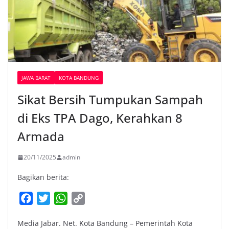
JAWA BARAT
KOTA BANDUNG
Sikat Bersih Tumpukan Sampah
di Eks TPA Dago, Kerahkan 8
Armada
20/11/2025
admin
Bagikan berita:
F
T
W
C
a
w
h
o
Media Jabar. Net. Kota Bandung – Pemerintah Kota
c
i
a
p