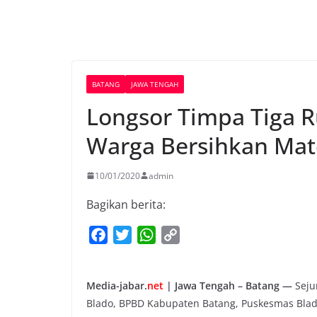
BATANG
JAWA TENGAH
Longsor Timpa Tiga R
Warga Bersihkan Mat
10/01/2020
admin
Bagikan berita:
F
T
W
C
a
w
h
o
c
i
a
p
Media-jabar.
net
| Jawa Tengah – Batang —
Sejum
e
t
t
y
Blado, BPBD Kabupaten Batang, Puskesmas Blad
b
t
s
L