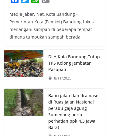
a
w
h
o
Media Jabar. Net. Kota Bandung –
c
i
a
p
Pemerintah Kota (Pemkot) Bandung fokus
e
t
t
y
menangani sampah di beberapa tempat
b
t
s
L
dimana tumpukan sampah berada,
o
e
A
i
o
r
p
n
k
p
k
DLH Kota Bandung Tutup
TPS Kolong Jembatan
Pasupati
18/11/2025
Bahu jalan dan drainase
di Ruas Jalan Nasional
perabu gaja agung
Sumedang perlu
perhatian ppk 4.3 Jawa
Barat