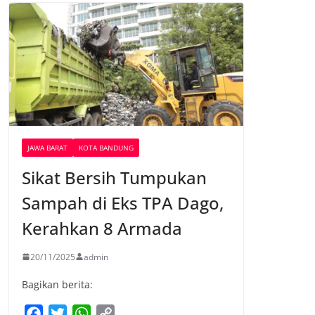
JAWA BARAT
KOTA BANDUNG
Sikat Bersih Tumpukan
Sampah di Eks TPA Dago,
Kerahkan 8 Armada
20/11/2025
admin
Bagikan berita:
F
T
W
C