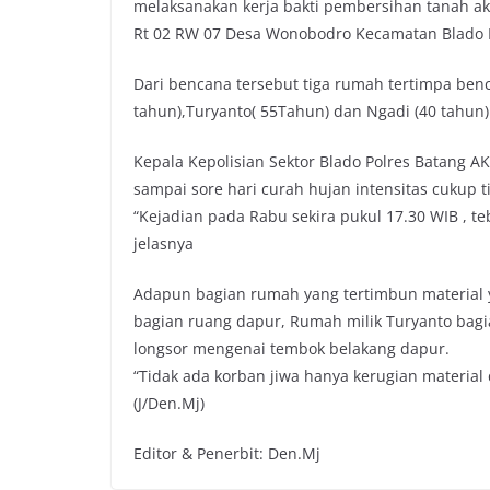
melaksanakan kerja bakti pembersihan tanah ak
o
e
A
i
Rt 02 RW 07 Desa Wonobodro Kecamatan Blado K
o
r
p
n
k
p
k
Dari bencana tersebut tiga rumah tertimpa benc
tahun),Turyanto( 55Tahun) dan Ngadi (40 tahun)
Kepala Kepolisian Sektor Blado Polres Batang A
sampai sore hari curah hujan intensitas cukup t
“Kejadian pada Rabu sekira pukul 17.30 WIB , te
jelasnya
Adapun bagian rumah yang tertimbun material 
bagian ruang dapur, Rumah milik Turyanto bag
longsor mengenai tembok belakang dapur.
“Tidak ada korban jiwa hanya kerugian material d
(J/Den.Mj)
Editor & Penerbit: Den.Mj