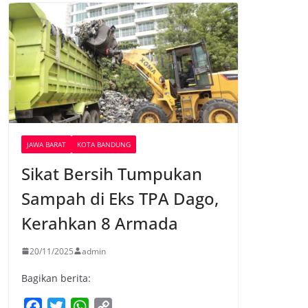
JAWA BARAT
KOTA BANDUNG
Sikat Bersih Tumpukan
Sampah di Eks TPA Dago,
Kerahkan 8 Armada
20/11/2025
admin
Bagikan berita:
F
T
W
C