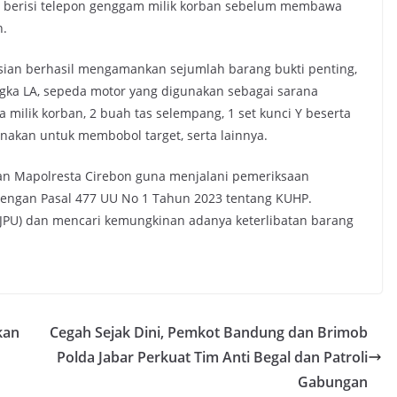
tas berisi telepon genggam milik korban sebelum membawa
h.
isian berhasil mengamankan sejumlah barang bukti penting,
angka LA, sepeda motor yang digunakan sebagai sarana
ilik korban, ​2 buah tas selempang, ​1 set kunci Y beserta
nakan untuk membobol target, ​serta lainnya.
hanan Mapolresta Cirebon guna menjalani pemeriksaan
 dengan Pasal 477 UU No 1 Tahun 2023 tentang KUHP.
o(JPU) dan mencari kemungkinan adanya keterlibatan barang
kan
Cegah Sejak Dini, Pemkot Bandung dan Brimob
Polda Jabar Perkuat Tim Anti Begal dan Patroli
Gabungan