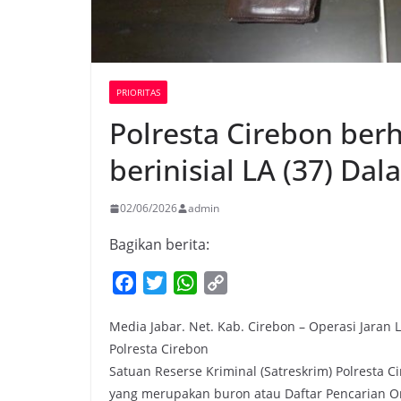
PRIORITAS
Polresta Cirebon berh
berinisial LA (37) Da
02/06/2026
admin
Bagikan berita:
F
T
W
C
a
w
h
o
Media Jabar. Net. Kab. Cirebon – Operasi Jaran
c
i
a
p
Polresta Cirebon
e
t
t
y
​Satuan Reserse Kriminal (Satreskrim) Polresta C
b
t
s
L
yang merupakan buron atau Daftar Pencarian O
o
e
A
i