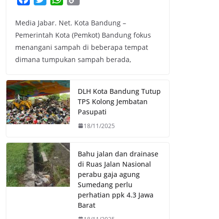
a
w
h
o
Media Jabar. Net. Kota Bandung –
c
i
a
p
Pemerintah Kota (Pemkot) Bandung fokus
e
t
t
y
menangani sampah di beberapa tempat
b
t
s
L
dimana tumpukan sampah berada,
o
e
A
i
o
r
p
n
k
p
k
DLH Kota Bandung Tutup
TPS Kolong Jembatan
Pasupati
18/11/2025
Bahu jalan dan drainase
di Ruas Jalan Nasional
perabu gaja agung
Sumedang perlu
perhatian ppk 4.3 Jawa
Barat