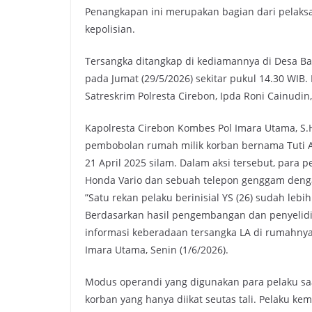
Penangkapan ini merupakan bagian dari pelaksa
o
r
p
n
kepolisian.
k
p
k
​Tersangka ditangkap di kediamannya di Desa 
pada Jumat (29/5/2026) sekitar pukul 14.30 WIB
Satreskrim Polresta Cirebon, Ipda Roni Cainudin,
​Kapolresta Cirebon Kombes Pol Imara Utama, S.H.
pembobolan rumah milik korban bernama Tuti A
21 April 2025 silam. Dalam aksi tersebut, para
Honda Vario dan sebuah telepon genggam dengan
​”Satu rekan pelaku berinisial YS (26) sudah l
Berdasarkan hasil pengembangan dan penyelid
informasi keberadaan tersangka LA di rumahny
Imara Utama, Senin (1/6/2026).
Modus operandi yang digunakan para pelaku s
korban yang hanya diikat seutas tali. Pelaku 