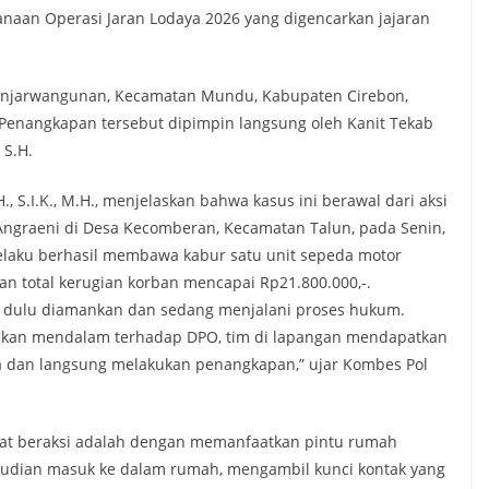
naan Operasi Jaran Lodaya 2026 yang digencarkan jajaran
Banjarwangunan, Kecamatan Mundu, Kabupaten Cirebon,
. Penangkapan tersebut dipimpin langsung oleh Kanit Tekab
 S.H.
, S.I.K., M.H., menjelaskan bahwa kasus ini berawal dari aksi
ngraeni di Desa Kecomberan, Kecamatan Talun, pada Senin,
 pelaku berhasil membawa kabur satu unit sepeda motor
 total kerugian korban mencapai Rp21.800.000,-.
ebih dulu diamankan dan sedang menjalani proses hukum.
ikan mendalam terhadap DPO, tim di lapangan mendapatkan
a dan langsung melakukan penangkapan,” ujar Kombes Pol
aat beraksi adalah dengan memanfaatkan pintu rumah
kemudian masuk ke dalam rumah, mengambil kunci kontak yang