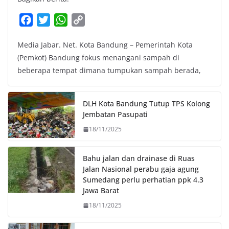
F
T
W
C
a
w
h
o
Media Jabar. Net. Kota Bandung – Pemerintah Kota
c
i
a
p
(Pemkot) Bandung fokus menangani sampah di
e
t
t
y
beberapa tempat dimana tumpukan sampah berada,
b
t
s
L
o
e
A
i
o
r
p
n
DLH Kota Bandung Tutup TPS Kolong
k
p
k
Jembatan Pasupati
18/11/2025
Bahu jalan dan drainase di Ruas
Jalan Nasional perabu gaja agung
Sumedang perlu perhatian ppk 4.3
Jawa Barat
18/11/2025