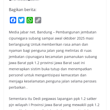
Bagikan berita:
F
T
W
C
a
w
h
o
Media jabar net. Bandung – Pembangunan jembatan
c
i
a
p
cipunegara subang sampai awal oktober 2025 masi
e
t
t
y
berlangsung Untuk memberikan rasa aman dan
b
t
s
L
nyaman bagi penguna jalan yang melintas di ruas
o
e
A
i
jembatan cipunagara kecamatan pamanukan subang
o
r
p
n
Jawa Barat ppk 1.2 provinsi Jawa Barat saat ini
k
p
k
menerapkan sistim buka tutup dan menempatkan
personel untuk mengantisipasi kemacetan dan
menjaga keselamatan.penguna jalan selama peroses
perbaikan .
Sementara itu Dedi pegawas lapangan ppk 1.2 satker
pjn wilayah I Provinsi Jawa Barat yang mewakili ppk 1.2