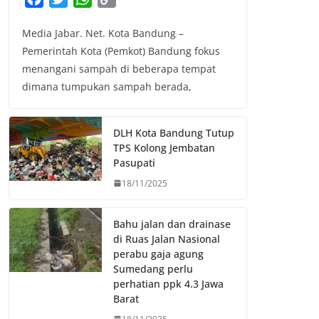
a
w
h
o
Media Jabar. Net. Kota Bandung –
c
i
a
p
Pemerintah Kota (Pemkot) Bandung fokus
e
t
t
y
menangani sampah di beberapa tempat
b
t
s
L
dimana tumpukan sampah berada,
o
e
A
i
o
r
p
n
k
p
k
DLH Kota Bandung Tutup
TPS Kolong Jembatan
Pasupati
18/11/2025
Bahu jalan dan drainase
di Ruas Jalan Nasional
perabu gaja agung
Sumedang perlu
perhatian ppk 4.3 Jawa
Barat