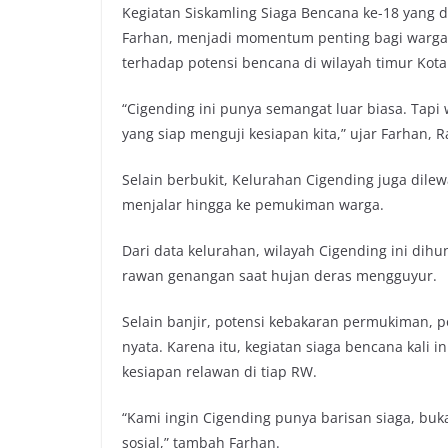
Kegiatan Siskamling Siaga Bencana ke-18 yang
o
r
p
n
Farhan, menjadi momentum penting bagi warga
k
p
k
terhadap potensi bencana di wilayah timur Kot
“Cigending ini punya semangat luar biasa. Tapi
yang siap menguji kesiapan kita,” ujar Farhan, 
Selain berbukit, Kelurahan Cigending juga dilewa
menjalar hingga ke pemukiman warga.
Dari data kelurahan, wilayah Cigending ini dihun
rawan genangan saat hujan deras mengguyur.
Selain banjir, potensi kebakaran permukiman
nyata. Karena itu, kegiatan siaga bencana kali
kesiapan relawan di tiap RW.
“Kami ingin Cigending punya barisan siaga, buk
sosial,” tambah Farhan.