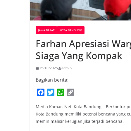
JAWA BARAT
KOTA BANDUNG
Farhan Apresiasi War
Siaga Yang Kompak
15/10/2025
admin
Bagikan berita:
F
T
W
C
a
w
h
o
Media Kamar. Net. Kota Bandung – Berkontur p
c
i
a
p
Kota Bandung memiliki potensi bencana yang cuk
e
t
t
y
meminimalisir kerugian jika terjadi bencana.
b
t
s
L
o
e
A
i