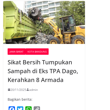
JAWA BARAT
KOTA BANDUNG
Sikat Bersih Tumpukan
Sampah di Eks TPA Dago,
Kerahkan 8 Armada
20/11/2025
admin
Bagikan berita:
F
T
W
C