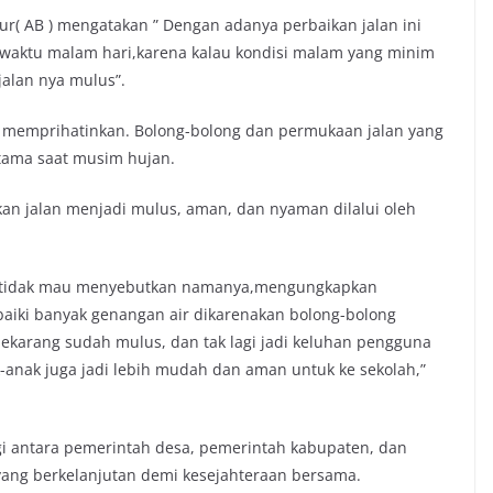
r( AB ) mengatakan ” Dengan adanya perbaikan jalan ini
iwaktu malam hari,karena kalau kondisi malam yang minim
jalan nya mulus”.
 memprihatinkan. Bolong-bolong dan permukaan jalan yang
tama saat musim hujan.
kan jalan menjadi mulus, aman, dan nyaman dilalui oleh
ng tidak mau menyebutkan namanya,mengungkapkan
baiki banyak genangan air dikarenakan bolong-bolong
Sekarang sudah mulus, dan tak lagi jadi keluhan pengguna
k-anak juga jadi lebih mudah dan aman untuk ke sekolah,”
rgi antara pemerintah desa, pemerintah kabupaten, dan
ang berkelanjutan demi kesejahteraan bersama.