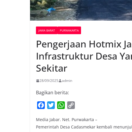
JAWA BARAT
PURWAKARTA
Pengerjaan Hotmix J
Infrastruktur Desa Y
Sekitar
28/09/2025
admin
Bagikan berita:
F
T
W
C
a
w
h
o
Media Jabar. Net. Purwakarta –
c
i
a
p
Pemerintah Desa Cadasmekar kembali menunjuk
e
t
t
y