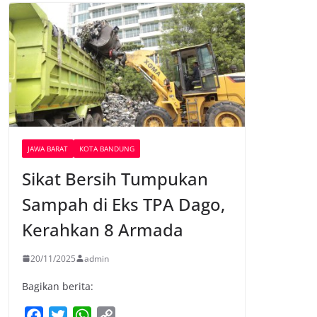
JAWA BARAT
KOTA BANDUNG
Sikat Bersih Tumpukan
Sampah di Eks TPA Dago,
Kerahkan 8 Armada
20/11/2025
admin
Bagikan berita:
F
T
W
C