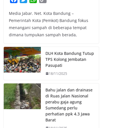
a
w
h
o
Media Jabar. Net. Kota Bandung –
c
i
a
p
Pemerintah Kota (Pemkot) Bandung fokus
e
t
t
y
menangani sampah di beberapa tempat
b
t
s
L
dimana tumpukan sampah berada,
o
e
A
i
o
r
p
n
k
p
k
DLH Kota Bandung Tutup
TPS Kolong Jembatan
Pasupati
18/11/2025
Bahu jalan dan drainase
di Ruas Jalan Nasional
perabu gaja agung
Sumedang perlu
perhatian ppk 4.3 Jawa
Barat