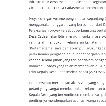
infrastruktur desa melalui pelaksanaan kegiata
b
t
s
L
Cicadas Dusun 1 Desa Cadasmekar kecamatan T
o
e
A
i
o
r
p
n
Proyek dengan volume pengaspalan sepanjang 20
k
p
k
menggunakan anggaran yang bersumber dari Da
Pelaksanaan proyek tersebut berlangsung berta
Desa Cadasmekar Edin mengungkapkan rasa syu
yang telah mendukung kelancaran kegiatan ini.
“Pertama-tama, saya panjatkan puji syukur kep
pelaksanaan pengaspalan ini dapat berjalan la
kepada semua pihak yang terlibat dalam penger
Babakan Cicadas yang telah memberikan dukunga
Edin Kepala Desa Cadasmekar, sabtu (27/09/202
Jalan tersebut merupakan akses vital yang san
petani yang sangat membutuhkan kelancaran tran
Kepala Desa yang berkomitmen memberikan pel
pentingnya mendengarkan aspirasi warga sesua