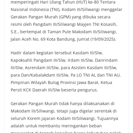
memperingati Hari Ulang Tahun (HUT) ke-80 Tentara
e
t
t
y
Nasional Indonesia (TNI), Kodam III/Siliwangi menggelar
b
t
s
L
Gerakan Pangan Murah (GPM) yang dibuka secara
o
e
A
i
resmi oleh Pangdam III/Siliwangi Mayjen TNI Kosasih,
o
r
p
n
S.E., bertempat di Taman Pule Makodam III/Siliwangi,
k
p
k
Jalan Aceh No. 69 Kota Bandung, Jum’at (19/09/2025).
Hadir dalam kegiatan tersebut Kasdam III/Slw,
Kapoksahli Pangdam III/Slw, Irdam III/Slw, Danrindam
III/Slw, Asrendam III/Slw, para Asisten Kasdam III/Slw,
para Dan/Kabalakdam III/Slw, Pa LO TNI AL dan TNI AU,
Pimpinan Wilayah Bulog Provinsi Jawa Barat, Ketua
Persit KCK Daerah III/Slw beserta pengurus.
Gerakan Pangan Murah tidak hanya dilaksanakan di
Makodam III/Siliwangi, tetapi juga digelar serentak di
seluruh Korem jajaran Kodam III/Siliwangi. Tujuannya
adalah untuk membantu meringankan beban