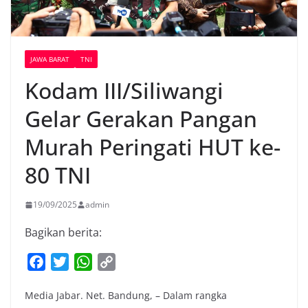
JAWA BARAT
TNI
Kodam III/Siliwangi
Gelar Gerakan Pangan
Murah Peringati HUT ke-
80 TNI
19/09/2025
admin
Bagikan berita:
F
T
W
C
a
w
h
o
Media Jabar. Net. Bandung, – Dalam rangka
c
i
a
p