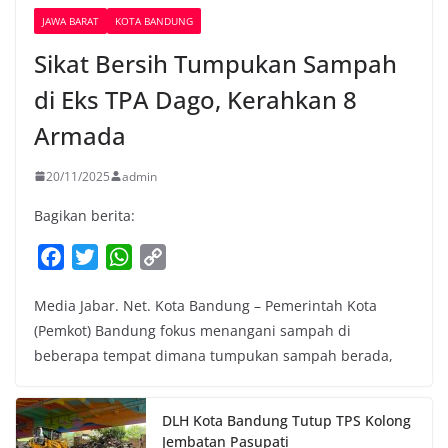
JAWA BARAT
KOTA BANDUNG
Sikat Bersih Tumpukan Sampah
di Eks TPA Dago, Kerahkan 8
Armada
20/11/2025
admin
Bagikan berita:
F
T
W
C
a
w
h
o
Media Jabar. Net. Kota Bandung – Pemerintah Kota
c
i
a
p
(Pemkot) Bandung fokus menangani sampah di
e
t
t
y
beberapa tempat dimana tumpukan sampah berada,
b
t
s
L
o
e
A
i
o
r
p
n
DLH Kota Bandung Tutup TPS Kolong
k
p
k
Jembatan Pasupati