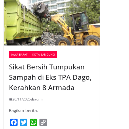
JAWA BARAT
KOTA BANDUNG
Sikat Bersih Tumpukan
Sampah di Eks TPA Dago,
Kerahkan 8 Armada
20/11/2025
admin
Bagikan berita:
F
T
W
C