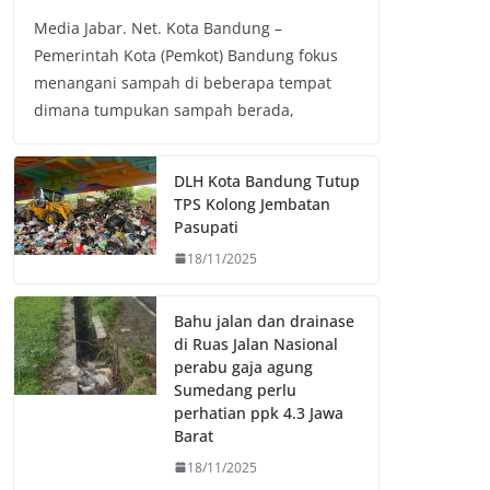
a
w
h
o
Media Jabar. Net. Kota Bandung –
c
i
a
p
Pemerintah Kota (Pemkot) Bandung fokus
e
t
t
y
menangani sampah di beberapa tempat
b
t
s
L
dimana tumpukan sampah berada,
o
e
A
i
o
r
p
n
k
p
k
DLH Kota Bandung Tutup
TPS Kolong Jembatan
Pasupati
18/11/2025
Bahu jalan dan drainase
di Ruas Jalan Nasional
perabu gaja agung
Sumedang perlu
perhatian ppk 4.3 Jawa
Barat
18/11/2025