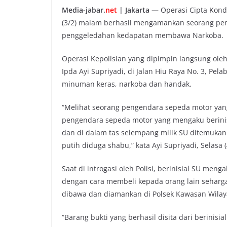
e
t
t
y
Media-jabar.
net
| Jakarta —
Operasi Cipta Kondi
b
t
s
L
(3/2) malam berhasil mengamankan seorang pen
o
e
A
i
penggeledahan kedapatan membawa Narkoba.
o
r
p
n
k
p
k
Operasi Kepolisian yang dipimpin langsung ol
Ipda Ayi Supriyadi, di Jalan Hiu Raya No. 3, Pe
minuman keras, narkoba dan handak.
“Melihat seorang pengendara sepeda motor ya
pengendara sepeda motor yang mengaku berinis
dan di dalam tas selempang milik SU ditemukan 
putih diduga shabu,” kata Ayi Supriyadi, Selasa (4
Saat di introgasi oleh Polisi, berinisial SU men
dengan cara membeli kepada orang lain seharga 
dibawa dan diamankan di Polsek Kawasan Wilaya
“Barang bukti yang berhasil disita dari berinisia