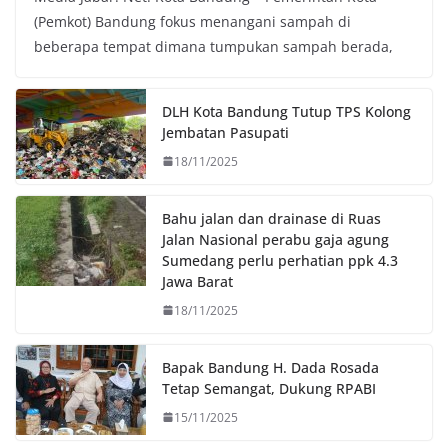
(Pemkot) Bandung fokus menangani sampah di
e
t
t
y
beberapa tempat dimana tumpukan sampah berada,
b
t
s
L
o
e
A
i
o
r
p
n
DLH Kota Bandung Tutup TPS Kolong
k
p
k
Jembatan Pasupati
18/11/2025
Bahu jalan dan drainase di Ruas
Jalan Nasional perabu gaja agung
Sumedang perlu perhatian ppk 4.3
Jawa Barat
18/11/2025
Bapak Bandung H. Dada Rosada
Tetap Semangat, Dukung RPABI
15/11/2025