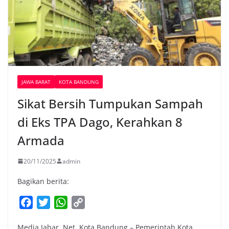
JAWA BARAT
KOTA BANDUNG
Sikat Bersih Tumpukan Sampah
di Eks TPA Dago, Kerahkan 8
Armada
20/11/2025
admin
Bagikan berita:
F
T
W
C
a
w
h
o
Media Jabar. Net. Kota Bandung – Pemerintah Kota
c
i
a
p