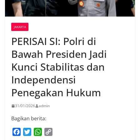
JAKARTA
PERISAI SI: Polri di
Bawah Presiden Jadi
Kunci Stabilitas dan
Independensi
Penegakan Hukum
31/01/2026
admin
Bagikan berita:
F
T
W
C