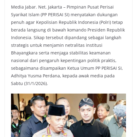
a
w
h
o
Media Jabar. Net. Jakarta – Pimpinan Pusat Perisai
c
i
a
p
Syarikat Islam (PP PERISAI SI) menyatakan dukungan
e
t
t
y
penuh agar Kepolisian Republik Indonesia (Polri) tetap
b
t
s
L
berada langsung di bawah komando Presiden Republik
o
e
A
i
Indonesia. Sikap tersebut dipandang sebagai langkah
o
r
p
n
strategis untuk menjamin netralitas institusi
k
p
k
Bhayangkara serta menjaga stabilitas keamanan
nasional dari pengaruh kepentingan politik praktis,
sebagaimana disampaikan Ketua Umum PP PERISAI SI,
Adhitya Yusma Perdana, kepada awak media pada
Sabtu (31/1/2026).