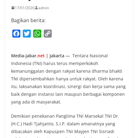
17/01/2020
admin
Bagikan berita:
F
T
W
C
a
w
h
o
c
i
a
p
Media-jabar.
net
| Jakarta —
Tentara Nasional
e
t
t
y
Indonesia (TNI) harus terus memperkokoh
b
t
s
L
kemanunggalan dengan rakyat karena dharma bhakti
o
e
A
i
TNI dipersembahkan hanya untuk rakyat. Oleh karena
o
r
p
n
itu, laksanakan koordinasi, sinergi dan kerja sama yang
k
p
k
baik dengan instansi lain maupun berbagai komponen
yang ada di masyarakat.
Demikian penekanan Panglima TNI Marsekal TNI Dr.
(H.C.) Hadi Tjahjanto, S.I.P. dalam amanatnya yang
dibacakan oleh Kapuspen TNI Mayjen TNI Sisriadi