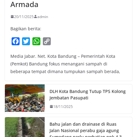
Armada
20/11/2025
admin
Bagikan berita:
F
T
W
C
a
w
h
o
Media Jabar. Net. Kota Bandung – Pemerintah Kota
c
i
a
p
(Pemkot) Bandung fokus menangani sampah di
e
t
t
y
beberapa tempat dimana tumpukan sampah berada,
b
t
s
L
o
e
A
i
o
r
p
n
DLH Kota Bandung Tutup TPS Kolong
k
p
k
Jembatan Pasupati
18/11/2025
Bahu jalan dan drainase di Ruas
Jalan Nasional perabu gaja agung
Sumedang perlu perhatian ppk 4.3