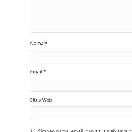
Nama
*
Email
*
Situs Web
Simpan nama, email, dan situs web saya 