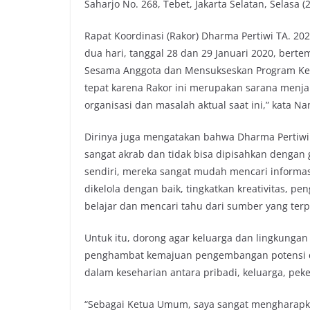
Saharjo No. 268, Tebet, Jakarta Selatan, Selasa (
o
e
A
i
o
r
p
n
Rapat Koordinasi (Rakor) Dharma Pertiwi TA. 20
k
p
k
dua hari, tanggal 28 dan 29 Januari 2020, bert
Sesama Anggota dan Mensukseskan Program Kerj
tepat karena Rakor ini merupakan sarana menjal
organisasi dan masalah aktual saat ini,” kata Na
Dirinya juga mengatakan bahwa Dharma Pertiwi m
sangat akrab dan tidak bisa dipisahkan dengan 
sendiri, mereka sangat mudah mencari informas
dikelola dengan baik, tingkatkan kreativitas,
belajar dan mencari tahu dari sumber yang terp
Untuk itu, dorong agar keluarga dan lingkungan 
penghambat kemajuan pengembangan potensi di
dalam keseharian antara pribadi, keluarga, pek
“Sebagai Ketua Umum, saya sangat mengharapka