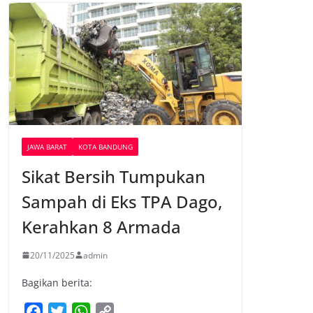
JAWA BARAT
KOTA BANDUNG
Sikat Bersih Tumpukan
Sampah di Eks TPA Dago,
Kerahkan 8 Armada
20/11/2025
admin
Bagikan berita:
F
T
W
C