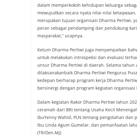
dalam memperkokoh kehidupan keluarga seba
mewujudkan secara nyata nilai-nilai ketaqwaan,
merupakan tujuan organisasi Dharma Pertiwi, 
peran sebagai pendamping dan pendukung karir
masyarakat,” ucapnya.
Ketum Dharma Pertiwi juga menyampaikan bahwa
untuk melakukan introspeksi dan evaluasi terh
unsur Dharma Pertiwi di daerah. Selama tahun 
dilaksanakanbaik Dharma Pertiwi Pengurus Pusa
kedepan berharap program kerja Dharma Pertiw
bersinergi dengan program kegiatan organisas
Dalam kegiatan Rakor Dharma Pertiwi tahun 20
ceramah dari BRI tentang Usaha Kecil Menengah
IbuYenny Wahid, PLN tentang pengolahan dan 
Ibu Linda Agum Gumelar, dan pemanfaatan laha
(TR/Den.Mj)