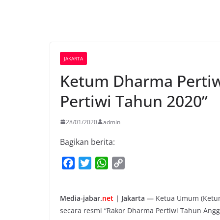
JAKARTA
Ketum Dharma Pertiw
Pertiwi Tahun 2020”
28/01/2020
admin
Bagikan berita:
F
T
W
C
a
w
h
o
c
i
a
p
Media-jabar.
net
| Jakarta —
Ketua Umum (Ketum
e
t
t
y
secara resmi “Rakor Dharma Pertiwi Tahun Angga
b
t
s
L