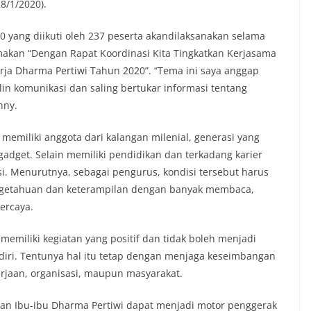
28/1/2020).
20 yang diikuti oleh 237 peserta akandilaksanakan selama
emakan “Dengan Rapat Koordinasi Kita Tingkatkan Kerjasama
a Dharma Pertiwi Tahun 2020”. “Tema ini saya anggap
in komunikasi dan saling bertukar informasi tentang
nny.
emiliki anggota dari kalangan milenial, generasi yang
gadget. Selain memiliki pendidikan dan terkadang karier
i. Menurutnya, sebagai pengurus, kondisi tersebut harus
 pengetahuan dan keterampilan dengan banyak membaca,
ercaya.
memiliki kegiatan yang positif dan tidak boleh menjadi
ri. Tentunya hal itu tetap dengan menjaga keseimbangan
erjaan, organisasi, maupun masyarakat.
n Ibu-ibu Dharma Pertiwi dapat menjadi motor penggerak