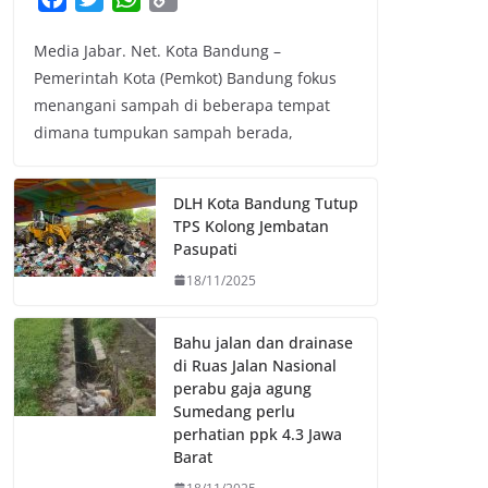
a
w
h
o
Media Jabar. Net. Kota Bandung –
c
i
a
p
Pemerintah Kota (Pemkot) Bandung fokus
e
t
t
y
menangani sampah di beberapa tempat
b
t
s
L
dimana tumpukan sampah berada,
o
e
A
i
o
r
p
n
k
p
k
DLH Kota Bandung Tutup
TPS Kolong Jembatan
Pasupati
18/11/2025
Bahu jalan dan drainase
di Ruas Jalan Nasional
perabu gaja agung
Sumedang perlu
perhatian ppk 4.3 Jawa
Barat