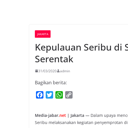
JAKARTA
Kepulauan Seribu di 
Serentak
31/03/2020
admin
Bagikan berita:
F
T
W
C
a
w
h
o
c
i
a
p
Media-jabar.
net
| Jakarta —
Dalam upaya menceg
e
t
t
y
Seribu melaksanakan kegiatan penyemprotan dis
b
t
s
L