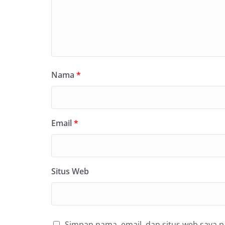
Nama
*
Email
*
Situs Web
Simpan nama, email, dan situs web saya 