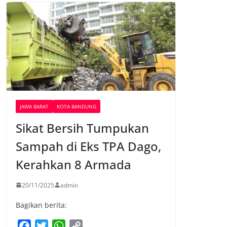
JAWA BARAT
KOTA BANDUNG
Sikat Bersih Tumpukan
Sampah di Eks TPA Dago,
Kerahkan 8 Armada
20/11/2025
admin
Bagikan berita:
F
T
W
C