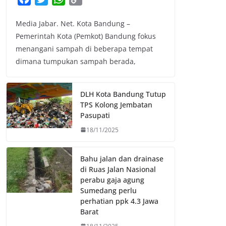
a
w
h
o
Media Jabar. Net. Kota Bandung –
c
i
a
p
Pemerintah Kota (Pemkot) Bandung fokus
e
t
t
y
menangani sampah di beberapa tempat
b
t
s
L
dimana tumpukan sampah berada,
o
e
A
i
o
r
p
n
k
p
k
DLH Kota Bandung Tutup
TPS Kolong Jembatan
Pasupati
18/11/2025
Bahu jalan dan drainase
di Ruas Jalan Nasional
perabu gaja agung
Sumedang perlu
perhatian ppk 4.3 Jawa
Barat