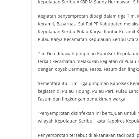
Kepulauan Seribu AKBP M.Sandy Hermawan, S.H,
o
e
A
i
o
r
p
n
Kegiatan penyemprotan dibagi dalam tiga Tim. 
k
p
k
Koramil, Basarnas, Sat Pol PP Kabupaten melaks
Kepulauan Seribu Pulau Karya, Kantor Koramil 
Pulau Karya Kecamatan Kepulauan Seribu Utara
Tim Dua dibawah pimpinan Kapolsek Kepulauan 
terkait kecamatan melakukan kegiatan di Pulau
dengan obyek Dermaga, Fasos, Fasum dan lin
Sementara itu, Tim Tiga pimpinan Kapolsek Kep
kegiatan di Pulau Tidung, Pulau Pari, Pulau La
Fasum dan lingkungan pemukiman warga
“Penyemprotan disinfektan ini bertujuan untuk
wilayah Kepulauan Seribu,” kata Kapolres Kepu
Penyemprotan tersebut dilaksanakan tadi padi pa