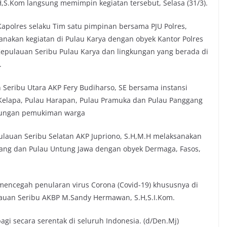
S.Kom langsung memimpin kegiatan tersebut, Selasa (31/3).
Kapolres selaku Tim satu pimpinan bersama PJU Polres,
anakan kegiatan di Pulau Karya dengan obyek Kantor Polres
Kepulauan Seribu Pulau Karya dan lingkungan yang berada di
.
Seribu Utara AKP Fery Budiharso, SE bersama instansi
 Kelapa, Pulau Harapan, Pulau Pramuka dan Pulau Panggang
gkungan pemukiman warga
ulauan Seribu Selatan AKP Jupriono, S.H,M.H melaksanakan
ncang dan Pulau Untung Jawa dengan obyek Dermaga, Fasos,
 mencegah penularan virus Corona (Covid-19) khususnya di
lauan Seribu AKBP M.Sandy Hermawan, S.H,S.I.Kom.
gi secara serentak di seluruh Indonesia. (d/Den.Mj)