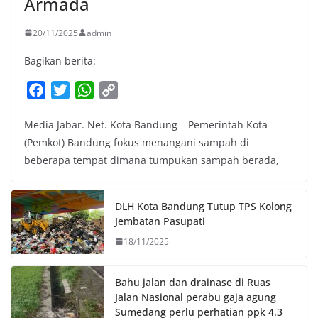
Armada
20/11/2025
admin
Bagikan berita:
F
T
W
C
a
w
h
o
Media Jabar. Net. Kota Bandung – Pemerintah Kota
c
i
a
p
(Pemkot) Bandung fokus menangani sampah di
e
t
t
y
beberapa tempat dimana tumpukan sampah berada,
b
t
s
L
o
e
A
i
o
r
p
n
DLH Kota Bandung Tutup TPS Kolong
k
p
k
Jembatan Pasupati
18/11/2025
Bahu jalan dan drainase di Ruas
Jalan Nasional perabu gaja agung
Sumedang perlu perhatian ppk 4.3