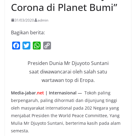
Corona di Planet Bumi”
31/03/2020
admin
Bagikan berita:
F
T
W
C
a
w
h
o
c
i
a
p
Presiden Dunia Mr Djuyoto Suntani
e
t
t
y
saat diwawancarai oleh salah satu
b
t
s
L
wartawan top di Eropa.
o
e
A
i
o
r
p
n
Media-jabar.
net
| Internasional —
Tokoh paling
k
p
k
berpengaruh, paling dihormati dan dijunjung tinggi
oleh masyarakat international pada 202 Negara yang
menjabat Presiden the World Peace Committee, Yang
Mulia Mr Djuyoto Suntani, berterima kasih pada alam
semesta.