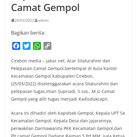
Camat Gempol
26/03/2022
admin
Bagikan berita:
F
T
W
C
a
w
h
o
Cirebon media – jabar.net, Acar Silaturahmi dan
c
i
a
p
Pelepasan Camat Gempol,bertempat di Aula Kantor
e
t
t
y
Kecamatan Gempol Kabupaten Cirebon,
b
t
s
L
(25/03/2022) diselenggarakan acara Silaturahmi dan
o
e
A
i
pelepasan tugas,Iman Supriadi, S.sos., M.si Camat
o
r
p
n
Gempol yang alih tugas menjadi Kadisdukcapil,
k
p
k
Acara ini dihadiri oleh Kapolsek Gempol, Kepala UPT Se
Kecamatan Gempol, Kepala Desa dan Jajarannya,
perwakilan Darmawanita PKK Kecamatan Gempol,dan
Plt camat Gempol Dadang Raiman,S.Pd,MM, juga Ketua