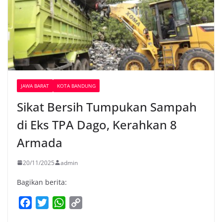
JAWA BARAT
KOTA BANDUNG
Sikat Bersih Tumpukan Sampah
di Eks TPA Dago, Kerahkan 8
Armada
20/11/2025
admin
Bagikan berita:
F
T
W
C
a
w
h
o