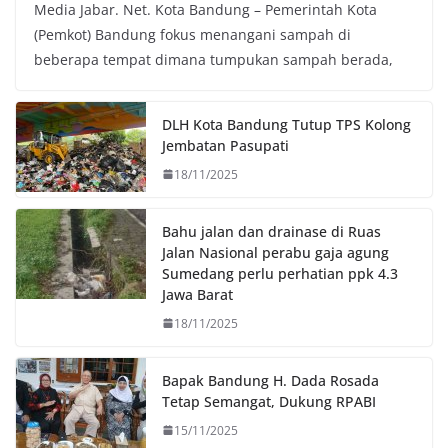
Media Jabar. Net. Kota Bandung – Pemerintah Kota
c
i
a
p
(Pemkot) Bandung fokus menangani sampah di
e
t
t
y
beberapa tempat dimana tumpukan sampah berada,
b
t
s
L
o
e
A
i
o
r
p
n
DLH Kota Bandung Tutup TPS Kolong
k
p
k
Jembatan Pasupati
18/11/2025
Bahu jalan dan drainase di Ruas
Jalan Nasional perabu gaja agung
Sumedang perlu perhatian ppk 4.3
Jawa Barat
18/11/2025
Bapak Bandung H. Dada Rosada
Tetap Semangat, Dukung RPABI
15/11/2025