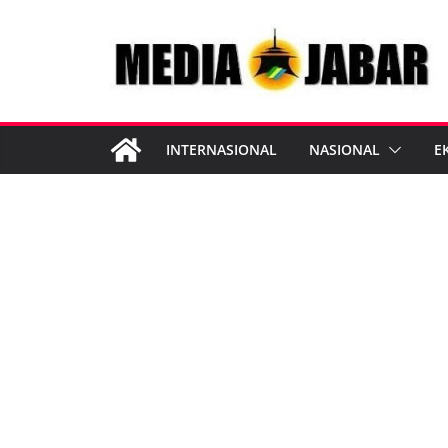
Skip
to
content
INTERNASIONAL
NASIONAL
E