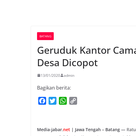
BATANG
Geruduk Kantor Cama
Desa Dicopot
13/01/2020
admin
Bagikan berita:
F
T
W
C
a
w
h
o
c
i
a
p
e
t
t
y
Media-jabar.
net
| Jawa Tengah – Batang —
Ratu
b
t
s
L