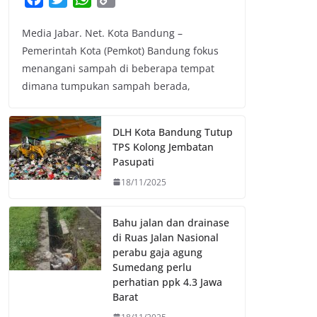
a
w
h
o
Media Jabar. Net. Kota Bandung –
c
i
a
p
Pemerintah Kota (Pemkot) Bandung fokus
e
t
t
y
menangani sampah di beberapa tempat
b
t
s
L
dimana tumpukan sampah berada,
o
e
A
i
o
r
p
n
k
p
k
DLH Kota Bandung Tutup
TPS Kolong Jembatan
Pasupati
18/11/2025
Bahu jalan dan drainase
di Ruas Jalan Nasional
perabu gaja agung
Sumedang perlu
perhatian ppk 4.3 Jawa
Barat