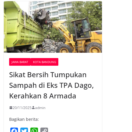
JAWA BARAT
KOTA BANDUNG
Sikat Bersih Tumpukan
Sampah di Eks TPA Dago,
Kerahkan 8 Armada
20/11/2025
admin
Bagikan berita:
F
T
W
C