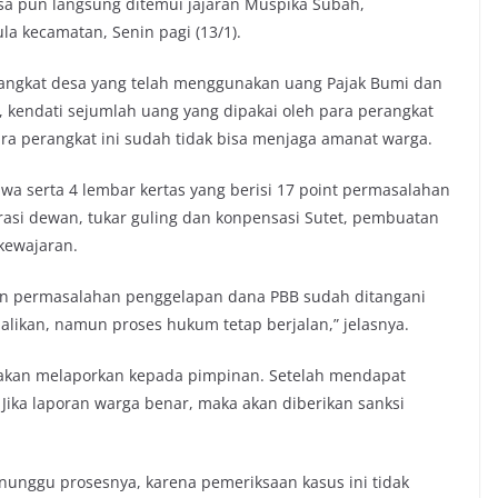
a pun langsung ditemui jajaran Muspika Subah,
la kecamatan, Senin pagi (13/1).
angkat desa yang telah menggunakan uang Pajak Bumi dan
, kendati sejumlah uang yang dipakai oleh para perangkat
ra perangkat ini sudah tidak bisa menjaga amanat warga.
 serta 4 lembar kertas yang berisi 17 point permasalahan
rasi dewan, tukar guling dan konpensasi Sutet, pembuatan
 kewajaran.
an permasalahan penggelapan dana PBB sudah ditangani
likan, namun proses hukum tetap berjalan,” jelasnya.
i akan melaporkan kepada pimpinan. Setelah mendapat
Jika laporan warga benar, maka akan diberikan sanksi
unggu prosesnya, karena pemeriksaan kasus ini tidak