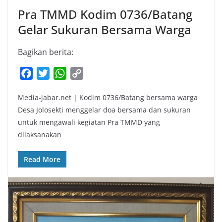
Pra TMMD Kodim 0736/Batang
Gelar Sukuran Bersama Warga
Bagikan berita:
F
T
W
C
a
w
h
o
Media-jabar.net | Kodim 0736/Batang bersama warga
c
i
a
p
Desa Jolosekti menggelar doa bersama dan sukuran
e
t
t
y
untuk mengawali kegiatan Pra TMMD yang
b
t
s
L
dilaksanakan
o
e
A
i
o
r
p
n
Read More
k
p
k