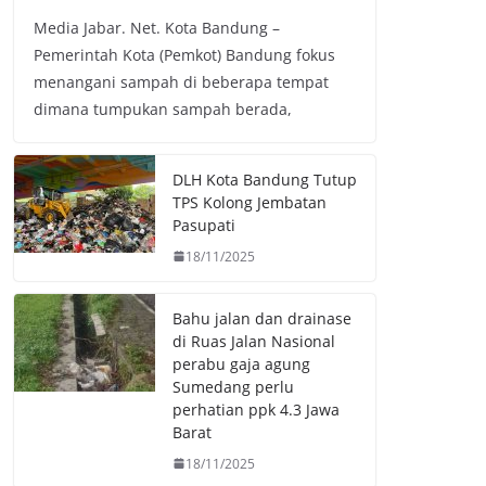
a
w
h
o
Media Jabar. Net. Kota Bandung –
c
i
a
p
Pemerintah Kota (Pemkot) Bandung fokus
e
t
t
y
menangani sampah di beberapa tempat
b
t
s
L
dimana tumpukan sampah berada,
o
e
A
i
o
r
p
n
k
p
k
DLH Kota Bandung Tutup
TPS Kolong Jembatan
Pasupati
18/11/2025
Bahu jalan dan drainase
di Ruas Jalan Nasional
perabu gaja agung
Sumedang perlu
perhatian ppk 4.3 Jawa
Barat
18/11/2025