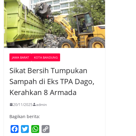
JAWA BARAT
KOTA BANDUNG
Sikat Bersih Tumpukan
Sampah di Eks TPA Dago,
Kerahkan 8 Armada
20/11/2025
admin
Bagikan berita:
F
T
W
C