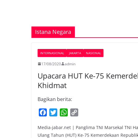
Istana Negara
INTERNASIONAL
JAKARTA
NASIONAL
17/08/2020
admin
Upacara HUT Ke-75 Kemerdek
Khidmat
Bagikan berita:
F
T
W
C
a
w
h
o
Media-jabar.net | Panglima TNI Marsekal TNI Had
c
i
a
p
Ulang Tahun (HUT) Ke-75 Kemerdekaan Republik
e
t
t
y