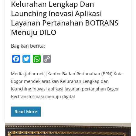
Kelurahan Lengkap Dan
Launching Inovasi Aplikasi
Layanan Pertanahan BOTRANS
Menuju DILO
Bagikan berita:
F
T
W
C
a
w
h
o
Media-jabar.net |Kantor Badan Pertanahan (BPN) Kota
c
i
a
p
Bogor mendeklarasikan Kelurahan Lengkap dan
e
t
t
y
lounching inovasi aplikasi layanan pertanahan Bogor
b
t
s
L
Bertransformasi menuju digital
o
e
A
i
o
r
p
n
Read More
k
p
k