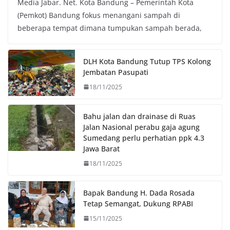
Media Jabar. Net. Kota Bandung – Pemerintah Kota
c
i
a
p
(Pemkot) Bandung fokus menangani sampah di
e
t
t
y
beberapa tempat dimana tumpukan sampah berada,
b
t
s
L
o
e
A
i
o
r
p
n
DLH Kota Bandung Tutup TPS Kolong
k
p
k
Jembatan Pasupati
18/11/2025
Bahu jalan dan drainase di Ruas
Jalan Nasional perabu gaja agung
Sumedang perlu perhatian ppk 4.3
Jawa Barat
18/11/2025
Bapak Bandung H. Dada Rosada
Tetap Semangat, Dukung RPABI
15/11/2025