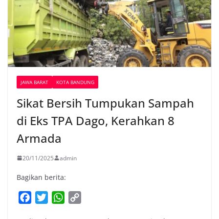
JAWA BARAT
KOTA BANDUNG
Sikat Bersih Tumpukan Sampah
di Eks TPA Dago, Kerahkan 8
Armada
20/11/2025
admin
Bagikan berita:
F
T
W
C
a
w
h
o